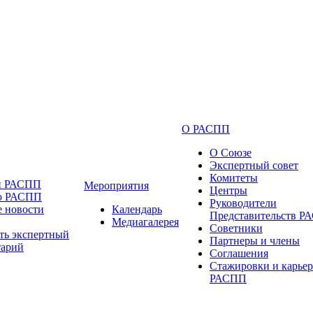
О РАСПП
О Союзе
Экспертный совет
Комитеты
и РАСПП
Мероприятия
Центры
 о РАСПП
Руководители
 новости
Календарь
Представительств 
Медиагалерея
Советники
ть экспертный
Партнеры и члены
тарий
Соглашения
Стажировки и карьер
РАСПП