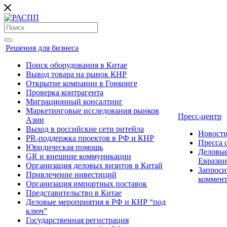
Решения для бизнеса
Поиск оборудования в Китае
Вывод товара на рынок КНР
Открытие компании в Гонконге
Проверка контрагента
Миграционный консалтинг
Маркетинговые исследования рынков
Пресс-центр
Азии
Выход в российские сети ритейла
Новост
PR-поддержка проектов в РФ и КНР
Пресса
Юридическая помощь
Деловые
GR и внешние коммуникации
Евразии
Организация деловых визитов в Китай
Запроси
Привлечение инвестиций
коммен
Организация импортных поставок
Представительство в Китае
Деловые мероприятия в РФ и КНР “под
ключ”
Государственная регистрация