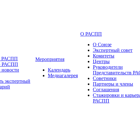
О РАСПП
О Союзе
Экспертный совет
Комитеты
и РАСПП
Мероприятия
Центры
о РАСПП
Руководители
 новости
Календарь
Представительств Р
Медиагалерея
Советники
ть экспертный
Партнеры и члены
арий
Соглашения
Стажировки и карьер
РАСПП