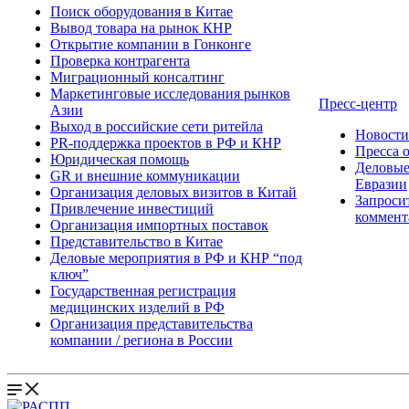
Поиск оборудования в Китае
Вывод товара на рынок КНР
Открытие компании в Гонконге
Проверка контрагента
Миграционный консалтинг
Маркетинговые исследования рынков
Пресс-центр
Азии
Выход в российские сети ритейла
Новост
PR-поддержка проектов в РФ и КНР
Пресса 
Юридическая помощь
Деловые
GR и внешние коммуникации
Евразии
Организация деловых визитов в Китай
Запроси
Привлечение инвестиций
коммент
Организация импортных поставок
Представительство в Китае
Деловые мероприятия в РФ и КНР “под
ключ”
Государственная регистрация
медицинских изделий в РФ
Организация представительства
компании / региона в России