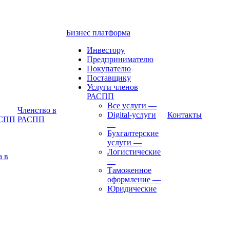
Бизнес платформа
Инвестору
Предпринимателю
Покупателю
Поставщику
Услуги членов
РАСПП
Все услуги
—
Членство в
Digital-услуги
Контакты
АСПП
РАСПП
—
Бухгалтерские
услуги
—
Логистические
а в
—
Таможенное
оформление
—
Юридические