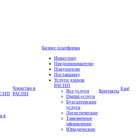
Бизнес платформа
Инвестору
Предпринимателю
Покупателю
Поставщику
Услуги членов
РАСПП
Членство в
Ещё
Все услуги
Контакты
РАСПП
РАСПП
Digital-услуги
Бухгалтерские
услуги
Логистические
а в
Таможенное
оформление
Юридические