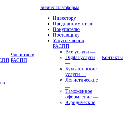
Бизнес платформа
Инвестору
Предпринимателю
Покупателю
Поставщику
Услуги членов
РАСПП
Все услуги
—
Членство в
Digital-услуги
Контакты
АСПП
РАСПП
—
Бухгалтерские
услуги
—
Логистические
а в
—
Таможенное
оформление
—
Юридические