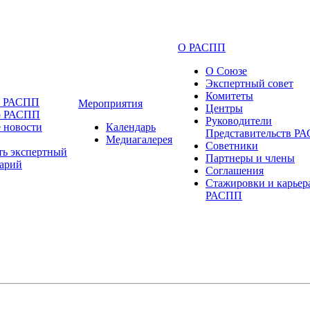
О РАСПП
О Союзе
Экспертный совет
Комитеты
и РАСПП
Мероприятия
Центры
о РАСПП
Руководители
 новости
Календарь
Представительств Р
Медиагалерея
Советники
ть экспертный
Партнеры и члены
арий
Соглашения
Стажировки и карьер
РАСПП