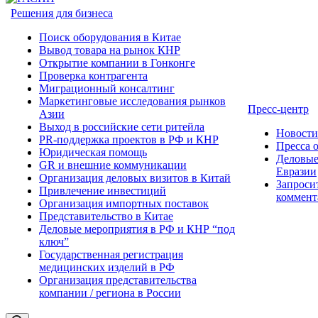
Решения для бизнеса
Поиск оборудования в Китае
Вывод товара на рынок КНР
Открытие компании в Гонконге
Проверка контрагента
Миграционный консалтинг
Маркетинговые исследования рынков
Пресс-центр
Азии
Выход в российские сети ритейла
Новост
PR-поддержка проектов в РФ и КНР
Пресса 
Юридическая помощь
Деловые
GR и внешние коммуникации
Евразии
Организация деловых визитов в Китай
Запроси
Привлечение инвестиций
коммент
Организация импортных поставок
Представительство в Китае
Деловые мероприятия в РФ и КНР “под
ключ”
Государственная регистрация
медицинских изделий в РФ
Организация представительства
компании / региона в России