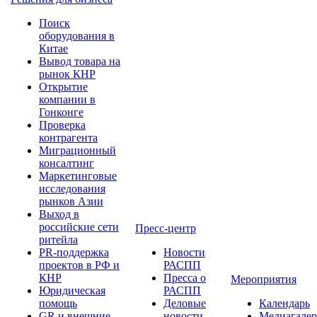
Поиск
оборудования в
Китае
Вывод товара на
рынок КНР
Открытие
компании в
Гонконге
Проверка
контрагента
Миграционный
консалтинг
Маркетинговые
исследования
рынков Азии
Выход в
российские сети
Пресс-центр
ритейла
PR-поддержка
Новости
проектов в РФ и
РАСПП
КНР
Пресса о
Мероприятия
Юридическая
РАСПП
помощь
Деловые
Календарь
GR и внешние
новости
Медиагалер