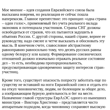
Мое мнение – идея создания Евразийского союза была
высказана вовремя, но реализация ее сейчас пошла
наперекосяк. Главное препятствие: это принцип «одна страна
– один голос», применяемый без учета реального вклада
экономик и потенциала участников. Страны СНГ должны
освободиться от страхов, что их пытаются задушить в
объятиях России. С другой стороны, нашей стране, вернее ее
руководству, надо смелее и четче высказать и обосновать эту
мысль. В конечном счете, славословие абстрактному
равноправию равносильно тому, что десять русских равны
одному белорусу или казаху. Формирование союзнических
отношений должно изначально отражать реальное состояние
дел – то есть, необходима пропорциональность,
предусматривающая одновременно защиту интересов стран-
участниц.
Кроме того, существует опасность попросту заболтать еще по
существу не вставший на ноги Евразийский союз и отдать его
на откуп чиновничеству, людям, не болеющим за общее дело,
а изображающим бурную деятельность и бег на месте.
Назначение главой структуры ЕврАзЭС одного из нынешних
министров – Виктора Христенко – представляется чисто
аппаратным подходом, когда чиновнику сохраняют высокую