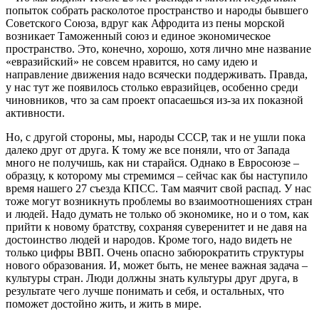
попыток собрать расколотое пространство и народы бывшего
Советского Союза, вдруг как Афродита из пены морской
возникает Таможенный союз и единое экономическое
пространство. Это, конечно, хорошо, хотя лично мне название
«евразийский» не совсем нравится, но саму идею и
направление движения надо всячески поддерживать. Правда,
у нас тут же появилось столько евразийцев, особенно среди
чиновников, что за сам проект опасаешься из-за их показной
активности.
Но, с другой стороны, мы, народы СССР, так и не ушли пока
далеко друг от друга. К тому же все поняли, что от Запада
много не получишь, как ни старайся. Однако в Евросоюзе –
образцу, к которому мы стремимся – сейчас как бы наступило
время нашего 27 съезда КПСС. Там маячит свой распад. У нас
тоже могут возникнуть проблемы во взаимоотношениях стран
и людей. Надо думать не только об экономике, но и о том, как
прийти к новому братству, сохраняя суверенитет и не давя на
достоинство людей и народов. Кроме того, надо видеть не
только цифры ВВП. Очень опасно забюрократить структуры
нового образования. И, может быть, не менее важная задача –
культуры стран. Люди должны знать культуры друг друга, в
результате чего лучше понимать и себя, и остальных, что
поможет достойно жить, и жить в мире.