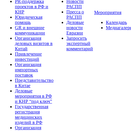
PR-поддержка
Новости
проектов в РФ и
РАСПП
КНР
Пресса о
Мероприятия
Юридическая
РАСПП
помощь
Деловые
Календарь
GR и внешние
новости
Медиагалер
коммуникации
Евразии
Организация
Запросить
деловых визитов в
экспертный
Китай
комментарий
Привлечение
инвестиций
Организация
импортных
поставок
Представительство
в Китае
Деловые
мероприятия в РФ
и КНР “под ключ”
Государственная
регистрация
медицинских
изделий в РФ
Организация