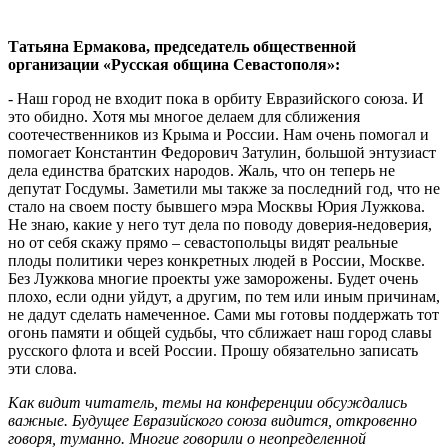
Татьяна Ермакова, председатель общественной
организации «Русская община Севастополя»:
- Наш город не входит пока в орбиту Евразийского союза. И
это обидно. Хотя мы многое делаем для сближения
соотечественников из Крыма и России. Нам очень помогал и
помогает Константин Федорович Затулин, большой энтузиаст
дела единства братских народов. Жаль, что он теперь не
депутат Госдумы. Заметили мы также за последний год, что не
стало на своем посту бывшего мэра Москвы Юрия Лужкова.
Не знаю, какие у него тут дела по поводу доверия-недоверия,
но от себя скажу прямо – севастопольцы видят реальные
плоды политики через конкретных людей в России, Москве.
Без Лужкова многие проекты уже заморожены. Будет очень
плохо, если одни уйдут, а другим, по тем или иным причинам,
не дадут сделать намеченное. Сами мы готовы поддержать тот
огонь памяти и общей судьбы, что сближает наш город славы
русского флота и всей России. Прошу обязательно записать
эти слова.
Как видит читатель, темы на конференции обсуждались
важные. Будущее Евразийского союза видится, откровенно
говоря, туманно. Многие говорили о неопределенной