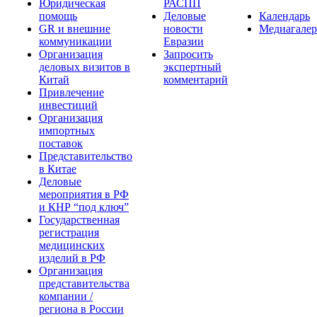
Юридическая
РАСПП
помощь
Деловые
Календарь
GR и внешние
новости
Медиагалер
коммуникации
Евразии
Организация
Запросить
деловых визитов в
экспертный
Китай
комментарий
Привлечение
инвестиций
Организация
импортных
поставок
Представительство
в Китае
Деловые
мероприятия в РФ
и КНР “под ключ”
Государственная
регистрация
медицинских
изделий в РФ
Организация
представительства
компании /
региона в России