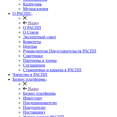
Календарь
Медиагалерея
О РАСПП
Назад
О РАСПП
О Союзе
Экспертный совет
Комитеты
Центры
Руководители Представительств РАСПП
Советники
Партнеры и члены
Соглашения
Стажировки и карьера в РАСПП
Членство в РАСПП
Бизнес платформа
Назад
Бизнес платформа
Инвестору
Предпринимателю
Покупателю
Поставщику
Услуги членов РАСПП