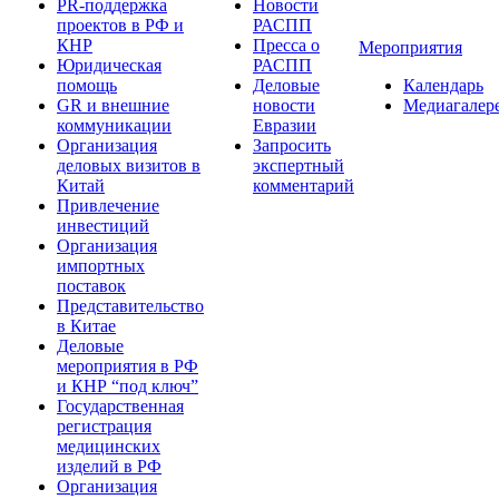
PR-поддержка
Новости
проектов в РФ и
РАСПП
КНР
Пресса о
Мероприятия
Юридическая
РАСПП
помощь
Деловые
Календарь
GR и внешние
новости
Медиагалер
коммуникации
Евразии
Организация
Запросить
деловых визитов в
экспертный
Китай
комментарий
Привлечение
инвестиций
Организация
импортных
поставок
Представительство
в Китае
Деловые
мероприятия в РФ
и КНР “под ключ”
Государственная
регистрация
медицинских
изделий в РФ
Организация