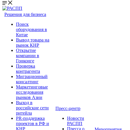
Решения для бизнеса
Поиск
оборудования в
Китае
Вывод товара на
рынок КНР
Открытие
компании в
Гонконге
Проверка
контрагента
Миграционный
консалтинг
Маркетинговые
исследования
рынков Азии
Выход в
российские сети
Пресс-центр
ритейла
PR-поддержка
Новости
проектов в РФ и
РАСПП
КНР
Пресса о
Мероприятия