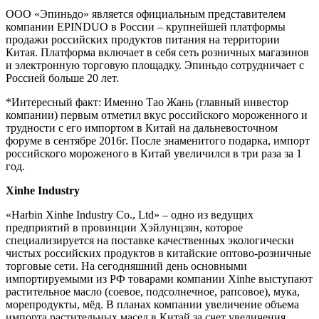
ООО «Эпиньдо» является официальным представителем
компании EPINDUO в России – крупнейшей платформы
продажи российских продуктов питания на территории
Китая. Платформа включает в себя сеть розничных магазинов
и электронную торговую площадку. Эпиньдо сотрудничает с
Россией больше 20 лет.
*Интересный факт: Именно Тао Жань (главный инвестор
компании) первым отметил вкус российского мороженного и
трудности с его импортом в Китай на дальневосточном
форуме в сентябре 2016г. После знаменитого подарка, импорт
российского мороженого в Китай увеличился в три раза за 1
год.
Xinhe Industry
«Harbin Xinhe Industry Co., Ltd» – одно из ведущих
предприятий в провинции Хэйлунцзян, которое
специализируется на поставке качественных экологически
чистых российских продуктов в китайские оптово-розничные
торговые сети. На сегодняшний день основными
импортируемыми из РФ товарами компании Xinhe выступают
растительное масло (соевое, подсолнечное, рапсовое), мука,
морепродукты, мёд. В планах компании увеличение объема
импорта растительных масел в Китай за счет увеличения