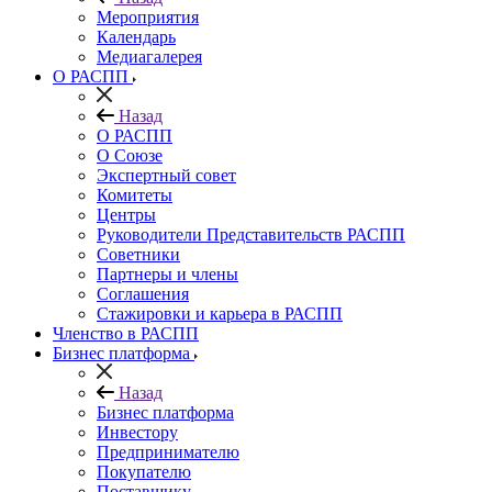
Мероприятия
Календарь
Медиагалерея
О РАСПП
Назад
О РАСПП
О Союзе
Экспертный совет
Комитеты
Центры
Руководители Представительств РАСПП
Советники
Партнеры и члены
Соглашения
Стажировки и карьера в РАСПП
Членство в РАСПП
Бизнес платформа
Назад
Бизнес платформа
Инвестору
Предпринимателю
Покупателю
Поставщику