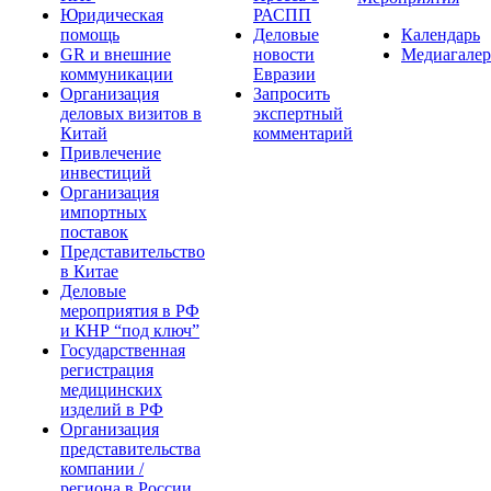
Юридическая
РАСПП
помощь
Деловые
Календарь
GR и внешние
новости
Медиагалер
коммуникации
Евразии
Организация
Запросить
деловых визитов в
экспертный
Китай
комментарий
Привлечение
инвестиций
Организация
импортных
поставок
Представительство
в Китае
Деловые
мероприятия в РФ
и КНР “под ключ”
Государственная
регистрация
медицинских
изделий в РФ
Организация
представительства
компании /
региона в России