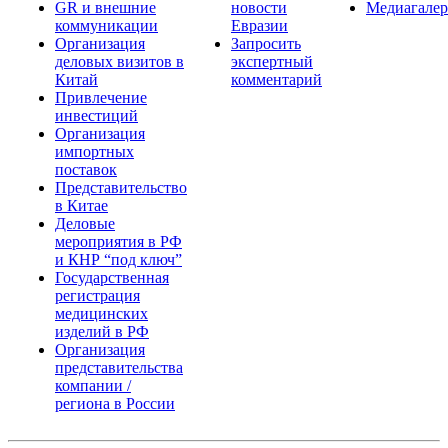
GR и внешние
новости
Медиагалер
коммуникации
Евразии
Организация
Запросить
деловых визитов в
экспертный
Китай
комментарий
Привлечение
инвестиций
Организация
импортных
поставок
Представительство
в Китае
Деловые
мероприятия в РФ
и КНР “под ключ”
Государственная
регистрация
медицинских
изделий в РФ
Организация
представительства
компании /
региона в России