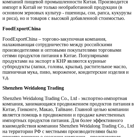
компаний пищевой промышленности Китая. Производится
импорт в Китай не только необработанной продукции (в
основном зерновых культур - пшеницы, сои, рапса, кукурузы
и риса), но и товаров с высокой добавленной стоимостью.
FoodExportChina
FoodExportChina – торгово-закупочная компания,
налаживающая сотрудничество между российскими
производителями и оптовыми покупателями торговыми
сетями продуктов питания в Китае. Популярными
продуктами на экспорт в КНР являются куриные
субпродукты (лапки, головы, крылья), растительное масло,
пшеничная мука, пиво, мороженое, кондитерские изделия и
т.д.
Shenzhen Weidalong Trading
Shenzhen Weidalong Trading Cо., Ltd - экспортно-импортная
компания, занимающаяся продвижением продуктов питания в
Китае, Гонконге, Макао, Тайване. Главной целью компании
является помощь в продвижении и продаже качественных
импортных продуктов питания. Для более эффективного
взаимодействия компании Shenzhen Weidalong Trading Co., Ltd
на территории РФ с местными производителями было
принято решение о создании компании – представителя