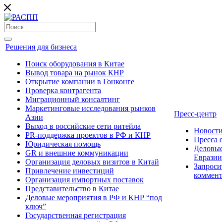
Решения для бизнеса
Поиск оборудования в Китае
Вывод товара на рынок КНР
Открытие компании в Гонконге
Проверка контрагента
Миграционный консалтинг
Маркетинговые исследования рынков
Пресс-центр
Азии
Выход в российские сети ритейла
Новост
PR-поддержка проектов в РФ и КНР
Пресса
Юридическая помощь
Деловые
GR и внешние коммуникации
Евразии
Организация деловых визитов в Китай
Запроси
Привлечение инвестиций
коммен
Организация импортных поставок
Представительство в Китае
Деловые мероприятия в РФ и КНР “под
ключ”
Государственная регистрация