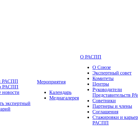
О РАСПП
О Союзе
Экспертный совет
Комитеты
и РАСПП
Мероприятия
Центры
 о РАСПП
Руководители
 новости
Календарь
Представительств 
Медиагалерея
Советники
ть экспертный
Партнеры и члены
тарий
Соглашения
Стажировки и карьер
РАСПП