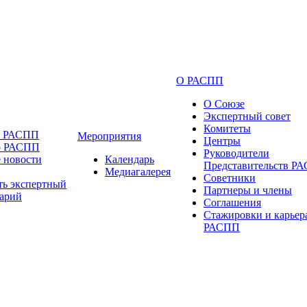
О РАСПП
О Союзе
Экспертный совет
Комитеты
и РАСПП
Мероприятия
Центры
о РАСПП
Руководители
 новости
Календарь
Представительств Р
Медиагалерея
Советники
ть экспертный
Партнеры и члены
арий
Соглашения
Стажировки и карьер
РАСПП