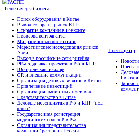
Решения для бизнеса
Поиск оборудования в Китае
Вывод товара на рынок КНР
Открытие компании в Гонконге
Проверка контрагента
Миграционный консалтинг
Маркетинговые исследования рынков
Пресс-центр
Азии
Выход в российские сети ритейла
Новост
PR-поддержка проектов в РФ и КНР
Пресса 
Юридическая помощь
Деловые
GR и внешние коммуникации
Евразии
Организация деловых визитов в Китай
Запроси
Привлечение инвестиций
коммент
Организация импортных поставок
Представительство в Китае
Деловые мероприятия в РФ и КНР “под
ключ”
Государственная регистрация
медицинских изделий в РФ
Организация представительства
компании / региона в России