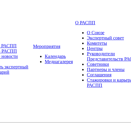
О РАСПП
О Союзе
Экспертный совет
Комитеты
и РАСПП
Мероприятия
Центры
о РАСПП
Руководители
 новости
Календарь
Представительств Р
Медиагалерея
Советники
ть экспертный
Партнеры и члены
арий
Соглашения
Стажировки и карьер
РАСПП