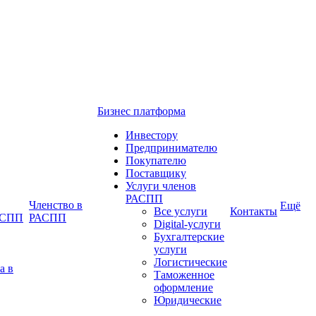
Бизнес платформа
Инвестору
Предпринимателю
Покупателю
Поставщику
Услуги членов
РАСПП
Членство в
Ещё
Все услуги
Контакты
РАСПП
РАСПП
Digital-услуги
Бухгалтерские
услуги
Логистические
а в
Таможенное
оформление
Юридические