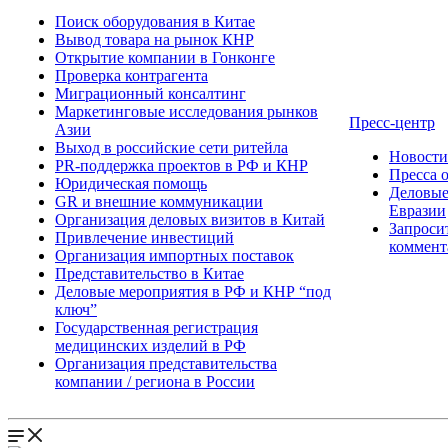
Поиск оборудования в Китае
Вывод товара на рынок КНР
Открытие компании в Гонконге
Проверка контрагента
Миграционный консалтинг
Маркетинговые исследования рынков
Пресс-центр
Азии
Выход в российские сети ритейла
Новост
PR-поддержка проектов в РФ и КНР
Пресса 
Юридическая помощь
Деловые
GR и внешние коммуникации
Евразии
Организация деловых визитов в Китай
Запроси
Привлечение инвестиций
коммент
Организация импортных поставок
Представительство в Китае
Деловые мероприятия в РФ и КНР “под
ключ”
Государственная регистрация
медицинских изделий в РФ
Организация представительства
компании / региона в России