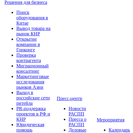
Решения для бизнеса
Поиск
оборудования в
Китае
Вывод товара на
рынок КНР
Открытие
компании в
Гонконге
Проверка
контрагента
Миграционный
консалтинг
Маркетинговые
исследования
рынков Азии
Выход в
российские сети
Пресс-центр
ритейла
PR-поддержка
Новости
проектов в РФ и
РАСПП
КНР
Пресса о
Мероприятия
Юридическая
РАСПП
помощь
Деловые
Календарь