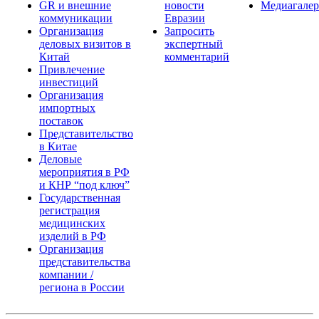
GR и внешние
новости
Медиагалер
коммуникации
Евразии
Организация
Запросить
деловых визитов в
экспертный
Китай
комментарий
Привлечение
инвестиций
Организация
импортных
поставок
Представительство
в Китае
Деловые
мероприятия в РФ
и КНР “под ключ”
Государственная
регистрация
медицинских
изделий в РФ
Организация
представительства
компании /
региона в России