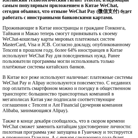
самым популярным приложением в Китае WeChat,
сегодня объявил, что отныне WeChat Pay (微信支付) будет
работать с иностранными банковскими картами.
Проживающие в Китае иностранцы и граждане Гонконга,
Тайваня и Макао теперь смогут привязывать к своему
WeChat-кошельку карты мировых платежных систем
MasterCard, Visa и JCB. Согласно докладу, опубликованному
Tencent в прошлом году, более 64% иностранцев в Китае
используют WeChat Pay для повседневных нужд. Ранее
пользователи программы могли использовать только
платёжные системы китайских банков.
В Китае все реже используют наличные: платежные системы
WeChat Pay и Alipay используются повсеместно. С недавних
пор оплатить смартфоном можно и поездку в общественном
транспорте: большинство транспортных компаний в
мегаполисах Китая уже подписали соответствующие
соглашения с Tencent и Ant Financial (дочерняя компания
Alibaba, занимающаяся Alipay).
Также в конце декабря сообщалось, что в скором времени
WeChat сможет заменить китайцам удостоверение личности:
пилотная программа уже запущена в Гуанчжоу и тестируется
в провинции Гуандун. А с января следующего года будет