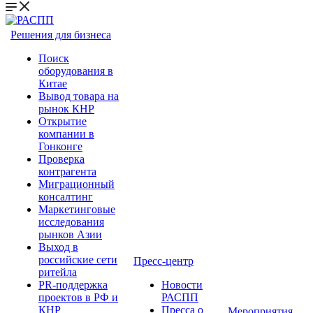
Решения для бизнеса
Поиск
оборудования в
Китае
Вывод товара на
рынок КНР
Открытие
компании в
Гонконге
Проверка
контрагента
Миграционный
консалтинг
Маркетинговые
исследования
рынков Азии
Выход в
российские сети
Пресс-центр
ритейла
PR-поддержка
Новости
проектов в РФ и
РАСПП
КНР
Пресса о
Мероприятия