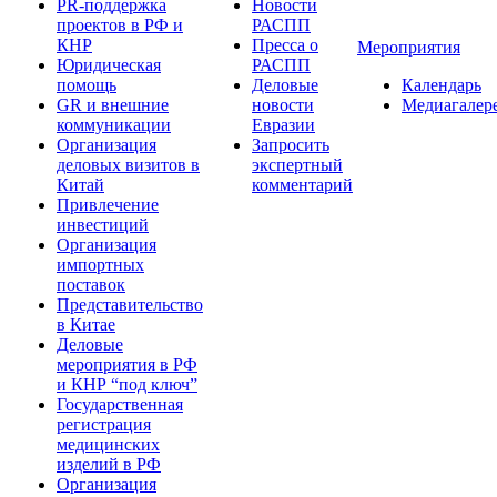
PR-поддержка
Новости
проектов в РФ и
РАСПП
КНР
Пресса о
Мероприятия
Юридическая
РАСПП
помощь
Деловые
Календарь
GR и внешние
новости
Медиагалер
коммуникации
Евразии
Организация
Запросить
деловых визитов в
экспертный
Китай
комментарий
Привлечение
инвестиций
Организация
импортных
поставок
Представительство
в Китае
Деловые
мероприятия в РФ
и КНР “под ключ”
Государственная
регистрация
медицинских
изделий в РФ
Организация