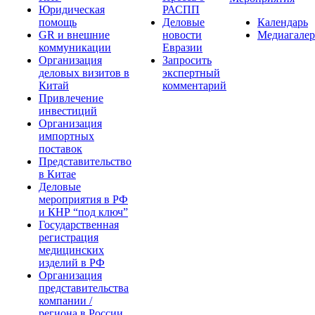
Юридическая
РАСПП
помощь
Деловые
Календарь
GR и внешние
новости
Медиагалер
коммуникации
Евразии
Организация
Запросить
деловых визитов в
экспертный
Китай
комментарий
Привлечение
инвестиций
Организация
импортных
поставок
Представительство
в Китае
Деловые
мероприятия в РФ
и КНР “под ключ”
Государственная
регистрация
медицинских
изделий в РФ
Организация
представительства
компании /
региона в России