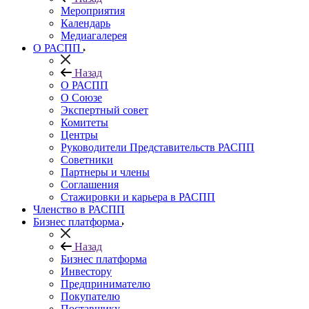
Мероприятия
Календарь
Медиагалерея
О РАСПП
Назад
О РАСПП
О Союзе
Экспертный совет
Комитеты
Центры
Руководители Представительств РАСПП
Советники
Партнеры и члены
Соглашения
Стажировки и карьера в РАСПП
Членство в РАСПП
Бизнес платформа
Назад
Бизнес платформа
Инвестору
Предпринимателю
Покупателю
Поставщику