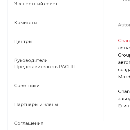
Экспертный совет
Комитеты
Chan
Центры
легк
Grou
Руководители
авто
Представительств РАСПП
созд
Mazd
Советники
Chan
заво
Партнеры и члены
Егип
Соглашения