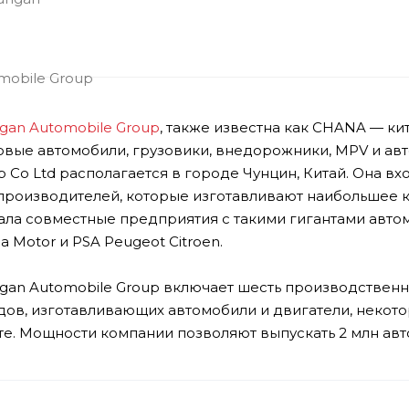
gan Automobile Group
, также известна как CHANA — ки
овые автомобили, грузовики, внедорожники, MPV и ав
p Co Ltd располагается в городе Чунцин, Китай. Она вх
производителей, которые изготавливают наибольшее 
ала совместные предприятия с такими гигантами автомо
a Motor и PSA Peugeot Citroen.
gan Automobile Group включает шесть производственны
дов, изготавливающих автомобили и двигатели, некот
те. Мощности компании позволяют выпускать 2 млн авт