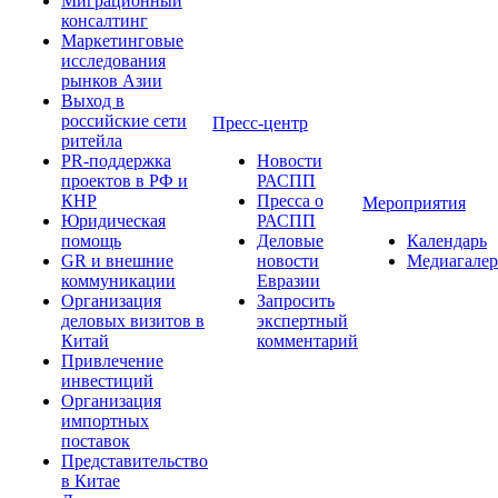
Миграционный
консалтинг
Маркетинговые
исследования
рынков Азии
Выход в
российские сети
Пресс-центр
ритейла
PR-поддержка
Новости
проектов в РФ и
РАСПП
КНР
Пресса о
Мероприятия
Юридическая
РАСПП
помощь
Деловые
Календарь
GR и внешние
новости
Медиагалер
коммуникации
Евразии
Организация
Запросить
деловых визитов в
экспертный
Китай
комментарий
Привлечение
инвестиций
Организация
импортных
поставок
Представительство
в Китае