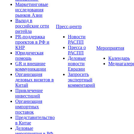
Маркетинговые
исследования
рынков Азии
Выход в
российские сети
Пресс-центр
ритейла
PR-поддержка
Новости
проектов в РФ и
РАСПП
КНР
Пресса о
Мероприятия
Юридическая
РАСПП
помощь
Деловые
Календарь
GR и внешние
новости
Медиагалер
коммуникации
Евразии
Организация
Запросить
деловых визитов в
экспертный
Китай
комментарий
Привлечение
инвестиций
Организация
импортных
поставок
Представительство
в Китае
Деловые
мероприятия в РФ