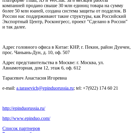
платформе Tmall, JD и WeChat. За 8 месяцев работы
компанией продано свыше 30 млн единиц товара на сумму
более 50 млн юаней, создана система защиты от подделок. В
России нас поддерживают такие структуры, как Российский
Экспортный Центр, Росконгресс, проект "Сделано в России"
и так далее.
Адрес головного офиса в Китае: КНР, г. Пекин, район Дунчен,
прос. Чаньань-Дун, д. 10, оф. 507
Адрес представительства в Москве: г. Москва, ул.
Авиамоторная, дом 12, этаж 6, оф. 612
Тарасевич Анастасия Игоревна
e-mail:
a.tarasevich@epinduorussia.ru
; tel: +7(922) 174 60 21
http://epinduorussia.ru/
http://www.epinduo.com/
Список партнеров