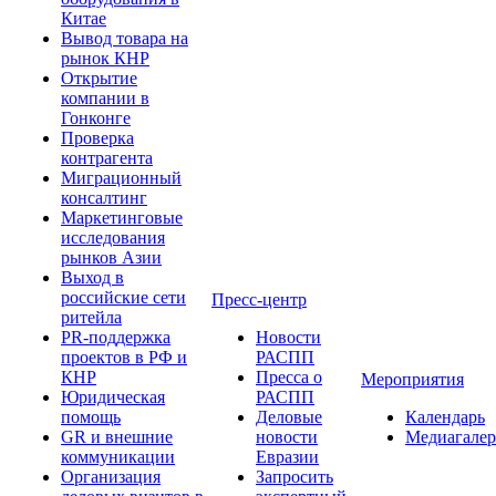
Китае
Вывод товара на
рынок КНР
Открытие
компании в
Гонконге
Проверка
контрагента
Миграционный
консалтинг
Маркетинговые
исследования
рынков Азии
Выход в
российские сети
Пресс-центр
ритейла
PR-поддержка
Новости
проектов в РФ и
РАСПП
КНР
Пресса о
Мероприятия
Юридическая
РАСПП
помощь
Деловые
Календарь
GR и внешние
новости
Медиагалер
коммуникации
Евразии
Организация
Запросить