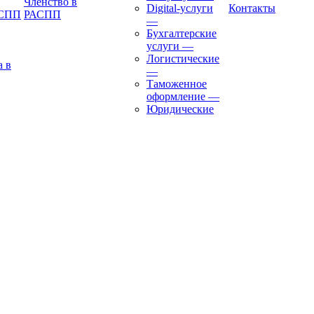
Членство в
Digital-услуги
Контакты
АСПП
РАСПП
—
Бухгалтерские
услуги
—
Логистические
а в
—
Таможенное
оформление
—
Юридические