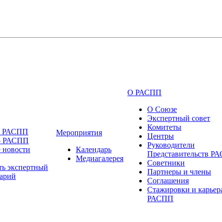
О РАСПП
О Союзе
Экспертный совет
Комитеты
и РАСПП
Мероприятия
Центры
о РАСПП
Руководители
 новости
Календарь
Представительств Р
Медиагалерея
Советники
ть экспертный
Партнеры и члены
арий
Соглашения
Стажировки и карьер
РАСПП