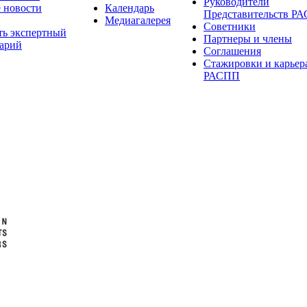
Руководители
 новости
Календарь
Представительств Р
Медиагалерея
Советники
ть экспертный
Партнеры и члены
арий
Соглашения
Стажировки и карьер
РАСПП