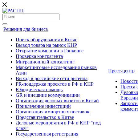
Решения для бизнеса
Поиск оборудования в Китае
Вывод товара на рынок КНР
Открытие компании в Гонконге
Проверка контрагента
Миграционный консалтинг
Маркетинговые исследования рынков
Пресс-центр
Азии
Выход в российские сети ритейла
Новост
PR-поддержка проектов в РФ и КНР
Пресса
Юридическая помощь
Деловые
GR и внешние коммуникации
Евразии
Организация деловых визитов в Китай
Запроси
Привлечение инвестиций
коммен
Организация импортных поставок
Представительство в Китае
Деловые мероприятия в РФ и КНР “под
ключ”
Государственная регистрация