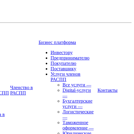
Бизнес платформа
Инвестору
Предпринимателю
Покупателю
Поставщику
Услуги членов
РАСПП
Все услуги
—
Членство в
Digital-услуги
Контакты
АСПП
РАСПП
—
Бухгалтерские
услуги
—
Логистические
а в
—
Таможенное
оформление
—
Юридические