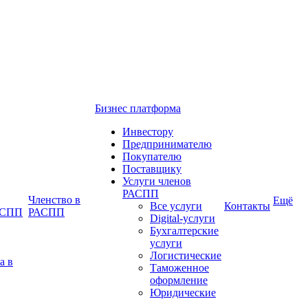
Бизнес платформа
Инвестору
Предпринимателю
Покупателю
Поставщику
Услуги членов
РАСПП
Членство в
Ещё
Все услуги
Контакты
РАСПП
РАСПП
Digital-услуги
Бухгалтерские
услуги
Логистические
а в
Таможенное
оформление
Юридические