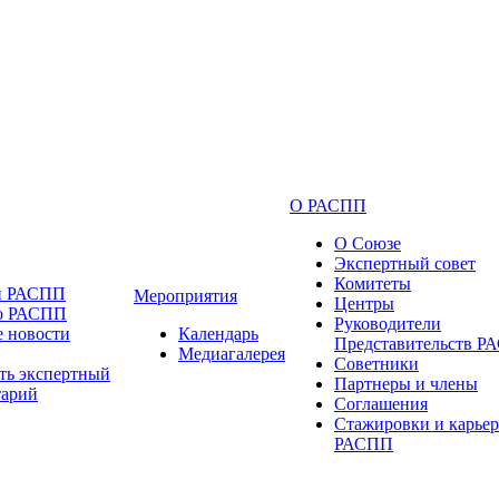
О РАСПП
О Союзе
Экспертный совет
Комитеты
и РАСПП
Мероприятия
Центры
 о РАСПП
Руководители
 новости
Календарь
Представительств 
Медиагалерея
Советники
ть экспертный
Партнеры и члены
тарий
Соглашения
Стажировки и карьер
РАСПП