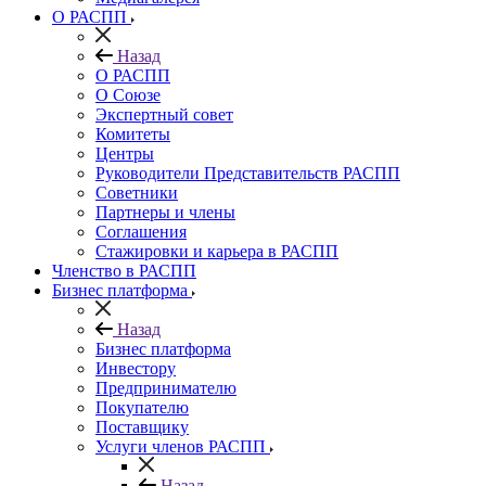
О РАСПП
Назад
О РАСПП
О Союзе
Экспертный совет
Комитеты
Центры
Руководители Представительств РАСПП
Советники
Партнеры и члены
Соглашения
Стажировки и карьера в РАСПП
Членство в РАСПП
Бизнес платформа
Назад
Бизнес платформа
Инвестору
Предпринимателю
Покупателю
Поставщику
Услуги членов РАСПП
Назад