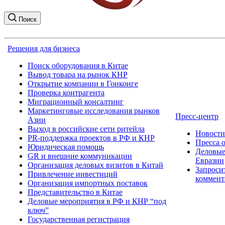
Поиск
Решения для бизнеса
Поиск оборудования в Китае
Вывод товара на рынок КНР
Открытие компании в Гонконге
Проверка контрагента
Миграционный консалтинг
Маркетинговые исследования рынков
Пресс-центр
Азии
Выход в российские сети ритейла
Новост
PR-поддержка проектов в РФ и КНР
Пресса 
Юридическая помощь
Деловые
GR и внешние коммуникации
Евразии
Организация деловых визитов в Китай
Запроси
Привлечение инвестиций
коммент
Организация импортных поставок
Представительство в Китае
Деловые мероприятия в РФ и КНР “под
ключ”
Государственная регистрация