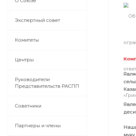
О Союзе
Экспертный совет
Комитеты
Комп
Центры
Явля
Руководители
сель
Представительств РАСПП
Казах
Явля
Советники
деси
Партнеры и члены
Наша
муку