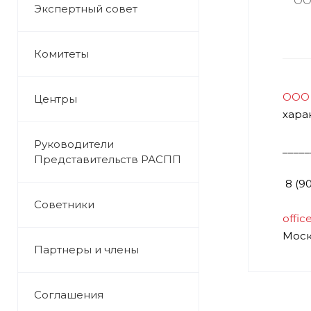
Экспертный совет
Комитеты
ООО 
Центры
хара
Руководители
_____
Представительств РАСПП
8 (9
Советники
offic
Моск
Партнеры и члены
Соглашения