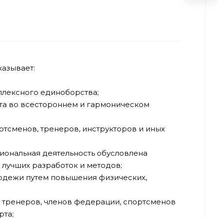
казывает:
плексного единоборства;
та во всестороннем и гармоническом
тсменов, тренеров, инструкторов и иных
иональная деятельность обусловлена
 лучших разработок и методов;
одежи путем повышения физических,
в тренеров, членов федерации, спортсменов
рта;