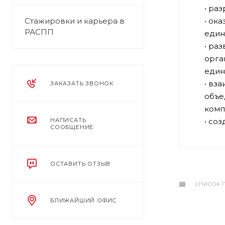
• ра
Стажировки и карьера в
• ок
РАСПП
един
• ра
орга
един
• вз
ЗАКАЗАТЬ ЗВОНОК
объе
комп
НАПИСАТЬ
• со
СООБЩЕНИЕ
ОСТАВИТЬ ОТЗЫВ
СПИСОК 
БЛИЖАЙШИЙ ОФИС