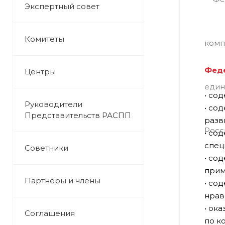
Экспертный совет
Комитеты
Феде
Центры
• со
Руководители
• со
Представительств РАСПП
разв
• со
спец
Советники
• со
прим
Партнеры и члены
• со
нрав
• ок
Соглашения
по к