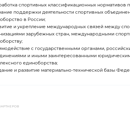
зработка спортивных классификационных нормативов 
азание поддержки деятельности спортивных объедине
оборство в России;
звитие и укрепление международных связей между сп
низациями зарубежных стран, международными спор
оборству;
аимодействие с государственными органами, российс
динениями и иными заинтересованными юридическим
лексного единоборства;
здание и развитие материально-технической базы Феде
ПАРТНЕРОВ