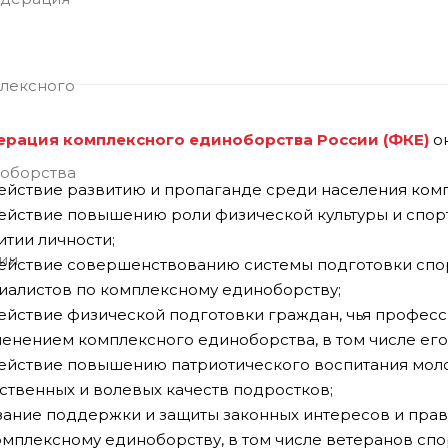
рация комплексного единоборства России (ФКЕ)
о
действие развитию и пропаганде среди населения ком
действие повышению роли физической культуры и спор
итии личности;
действие совершенствованию системы подготовки спор
иалистов по комплексному единоборству;
действие физической подготовки граждан, чья професс
енением комплексного единоборства, в том числе его
действие повышению патриотического воспитания мол
ственных и волевых качеств подростков;
азание поддержки и защиты законных интересов и пра
омплексному единоборству, в том числе ветеранов спо