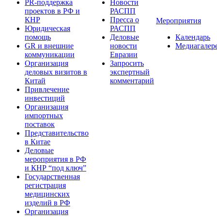
PR-поддержка
Новости
проектов в РФ и
РАСПП
КНР
Пресса о
Мероприятия
Юридическая
РАСПП
помощь
Деловые
Календарь
GR и внешние
новости
Медиагалер
коммуникации
Евразии
Организация
Запросить
деловых визитов в
экспертный
Китай
комментарий
Привлечение
инвестиций
Организация
импортных
поставок
Представительство
в Китае
Деловые
мероприятия в РФ
и КНР “под ключ”
Государственная
регистрация
медицинских
изделий в РФ
Организация