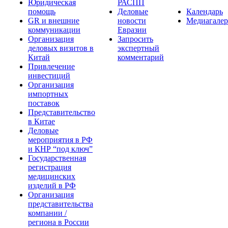
Юридическая
РАСПП
помощь
Деловые
Календарь
GR и внешние
новости
Медиагалер
коммуникации
Евразии
Организация
Запросить
деловых визитов в
экспертный
Китай
комментарий
Привлечение
инвестиций
Организация
импортных
поставок
Представительство
в Китае
Деловые
мероприятия в РФ
и КНР “под ключ”
Государственная
регистрация
медицинских
изделий в РФ
Организация
представительства
компании /
региона в России