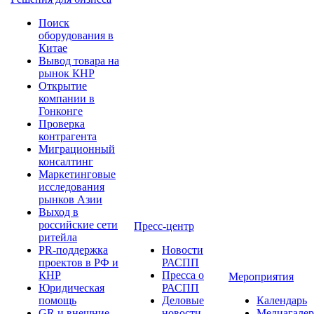
Поиск
оборудования в
Китае
Вывод товара на
рынок КНР
Открытие
компании в
Гонконге
Проверка
контрагента
Миграционный
консалтинг
Маркетинговые
исследования
рынков Азии
Выход в
российские сети
Пресс-центр
ритейла
PR-поддержка
Новости
проектов в РФ и
РАСПП
КНР
Пресса о
Мероприятия
Юридическая
РАСПП
помощь
Деловые
Календарь
GR и внешние
новости
Медиагалер