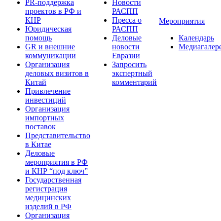
PR-поддержка
Новости
проектов в РФ и
РАСПП
КНР
Пресса о
Мероприятия
Юридическая
РАСПП
помощь
Деловые
Календарь
GR и внешние
новости
Медиагалер
коммуникации
Евразии
Организация
Запросить
деловых визитов в
экспертный
Китай
комментарий
Привлечение
инвестиций
Организация
импортных
поставок
Представительство
в Китае
Деловые
мероприятия в РФ
и КНР “под ключ”
Государственная
регистрация
медицинских
изделий в РФ
Организация