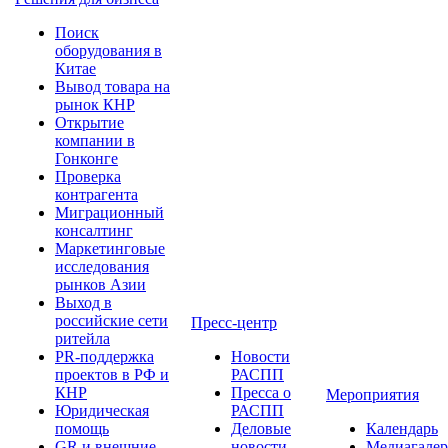
Поиск
оборудования в
Китае
Вывод товара на
рынок КНР
Открытие
компании в
Гонконге
Проверка
контрагента
Миграционный
консалтинг
Маркетинговые
исследования
рынков Азии
Выход в
российские сети
Пресс-центр
ритейла
PR-поддержка
Новости
проектов в РФ и
РАСПП
КНР
Пресса о
Мероприятия
Юридическая
РАСПП
помощь
Деловые
Календарь
GR и внешние
новости
Медиагалер