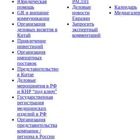
Юридическая
РАСПП
помощь
Деловые
Календарь
GR и внешние
новости
Медиагалер
коммуникации
Евразии
Организация
Запросить
деловых визитов в
экспертный
Китай
комментарий
Привлечение
инвестиций
Организация
импортных
поставок
Представительство
в Китае
Деловые
мероприятия в РФ
и КНР “под ключ”
Государственная
регистрация
медицинских
изделий в РФ
Организация
представительства
компании /
региона в России