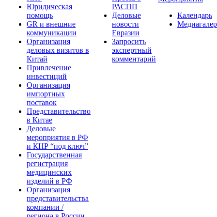
Юридическая
РАСПП
помощь
Деловые
Календарь
GR и внешние
новости
Медиагалер
коммуникации
Евразии
Организация
Запросить
деловых визитов в
экспертный
Китай
комментарий
Привлечение
инвестиций
Организация
импортных
поставок
Представительство
в Китае
Деловые
мероприятия в РФ
и КНР “под ключ”
Государственная
регистрация
медицинских
изделий в РФ
Организация
представительства
компании /
региона в России