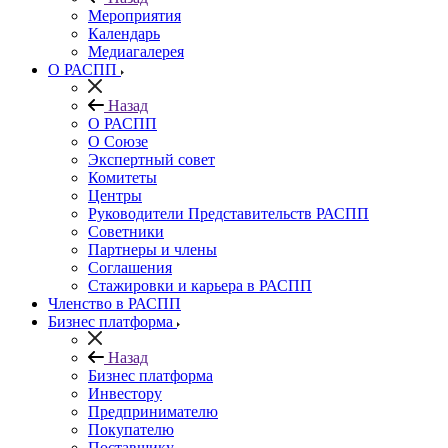
Мероприятия
Календарь
Медиагалерея
О РАСПП
Назад
О РАСПП
О Союзе
Экспертный совет
Комитеты
Центры
Руководители Представительств РАСПП
Советники
Партнеры и члены
Соглашения
Стажировки и карьера в РАСПП
Членство в РАСПП
Бизнес платформа
Назад
Бизнес платформа
Инвестору
Предпринимателю
Покупателю
Поставщику