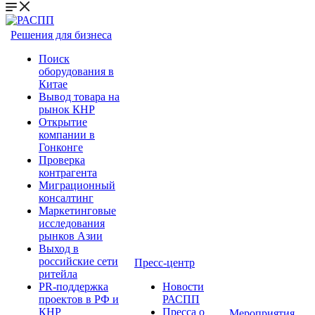
Решения для бизнеса
Поиск
оборудования в
Китае
Вывод товара на
рынок КНР
Открытие
компании в
Гонконге
Проверка
контрагента
Миграционный
консалтинг
Маркетинговые
исследования
рынков Азии
Выход в
российские сети
Пресс-центр
ритейла
PR-поддержка
Новости
проектов в РФ и
РАСПП
КНР
Пресса о
Мероприятия