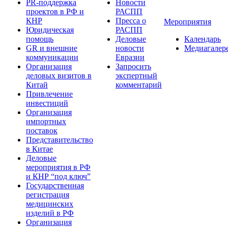
PR-поддержка
Новости
проектов в РФ и
РАСПП
КНР
Пресса о
Мероприятия
Юридическая
РАСПП
помощь
Деловые
Календарь
GR и внешние
новости
Медиагалер
коммуникации
Евразии
Организация
Запросить
деловых визитов в
экспертный
Китай
комментарий
Привлечение
инвестиций
Организация
импортных
поставок
Представительство
в Китае
Деловые
мероприятия в РФ
и КНР “под ключ”
Государственная
регистрация
медицинских
изделий в РФ
Организация