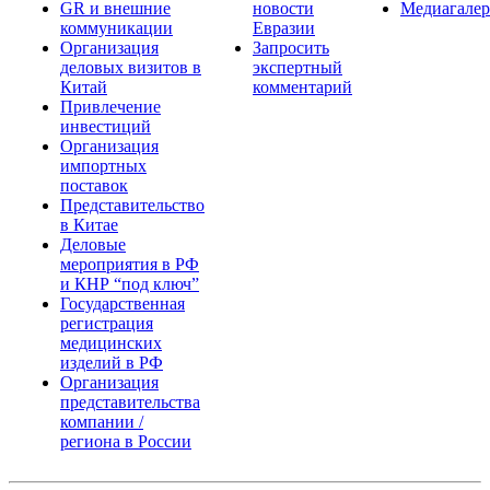
GR и внешние
новости
Медиагалер
коммуникации
Евразии
Организация
Запросить
деловых визитов в
экспертный
Китай
комментарий
Привлечение
инвестиций
Организация
импортных
поставок
Представительство
в Китае
Деловые
мероприятия в РФ
и КНР “под ключ”
Государственная
регистрация
медицинских
изделий в РФ
Организация
представительства
компании /
региона в России