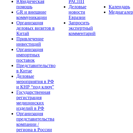
Юридическая
РАСПП
помощь
Деловые
Календарь
GR и внешние
новости
Медиагалер
коммуникации
Евразии
Организация
Запросить
деловых визитов в
экспертный
Китай
комментарий
Привлечение
инвестиций
Организация
импортных
поставок
Представительство
в Китае
Деловые
мероприятия в РФ
и КНР “под ключ”
Государственная
регистрация
медицинских
изделий в РФ
Организация
представительства
компании /
региона в России