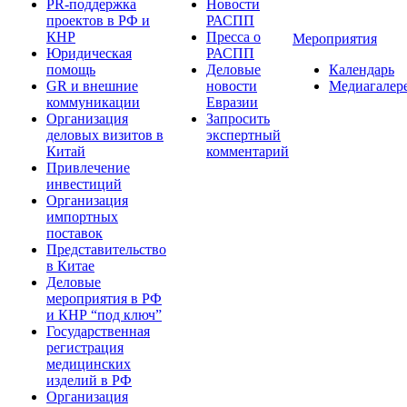
PR-поддержка
Новости
проектов в РФ и
РАСПП
КНР
Пресса о
Мероприятия
Юридическая
РАСПП
помощь
Деловые
Календарь
GR и внешние
новости
Медиагалер
коммуникации
Евразии
Организация
Запросить
деловых визитов в
экспертный
Китай
комментарий
Привлечение
инвестиций
Организация
импортных
поставок
Представительство
в Китае
Деловые
мероприятия в РФ
и КНР “под ключ”
Государственная
регистрация
медицинских
изделий в РФ
Организация