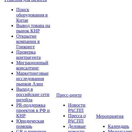
Поиск
оборудования в
Китае
Вывод товара на
рынок КНР
Открытие
компании в
Гонконге
Проверка
контрагента
Миграционный
консалтинг
Маркетинговые
исследования
рынков Азии
Выход в
российские сети
Пресс-центр
ритейла
PR-поддержка
Новости
проектов в РФ и
РАСПП
КНР
Пресса о
Мероприятия
Юридическая
РАСПП
помощь
Деловые
Календарь
GR и внешние
новости
Медиагалер