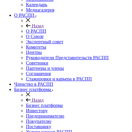
Календарь
Медиагалерея
О РАСПП
Назад
О РАСПП
О Союзе
Экспертный совет
Комитеты
Центры
Руководители Представительств РАСПП
Советники
Партнеры и члены
Соглашения
Стажировки и карьера в РАСПП
Членство в РАСПП
Бизнес платформа
Назад
Бизнес платформа
Инвестору
Предпринимателю
Покупателю
Поставщику
Услуги членов РАСПП