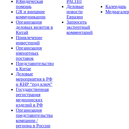
Юридическая
РАСПП
помощь
Деловые
Календарь
GR и внешние
новости
Медиагалер
коммуникации
Евразии
Организация
Запросить
деловых визитов в
экспертный
Китай
комментарий
Привлечение
инвестиций
Организация
импортных
поставок
Представительство
в Китае
Деловые
мероприятия в РФ
и КНР “под ключ”
Государственная
регистрация
медицинских
изделий в РФ
Организация
представительства
компании /
региона в России