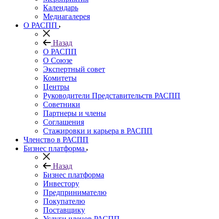
Календарь
Медиагалерея
О РАСПП
Назад
О РАСПП
О Союзе
Экспертный совет
Комитеты
Центры
Руководители Представительств РАСПП
Советники
Партнеры и члены
Соглашения
Стажировки и карьера в РАСПП
Членство в РАСПП
Бизнес платформа
Назад
Бизнес платформа
Инвестору
Предпринимателю
Покупателю
Поставщику
Услуги членов РАСПП