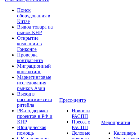
Поиск
оборудования в
Китае
Вывод товара на
рынок КНР
Открытие
компании в
Гонконге
Проверка
контрагента
Миграционный
консалтинг
Маркетинговые
исследования
рынков Азии
Выход в
российские сети
Пресс-центр
ритейла
PR-поддержка
Новости
проектов в РФ и
РАСПП
КНР
Пресса о
Мероприятия
Юридическая
РАСПП
помощь
Деловые
Календарь
GR и внешние
новости
Медиагалер