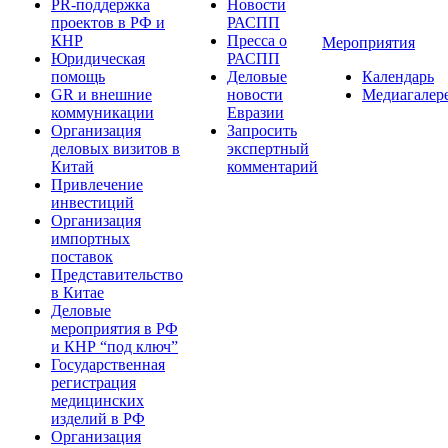
PR-поддержка
Новости
проектов в РФ и
РАСПП
КНР
Пресса о
Мероприятия
Юридическая
РАСПП
помощь
Деловые
Календарь
GR и внешние
новости
Медиагалер
коммуникации
Евразии
Организация
Запросить
деловых визитов в
экспертный
Китай
комментарий
Привлечение
инвестиций
Организация
импортных
поставок
Представительство
в Китае
Деловые
мероприятия в РФ
и КНР “под ключ”
Государственная
регистрация
медицинских
изделий в РФ
Организация