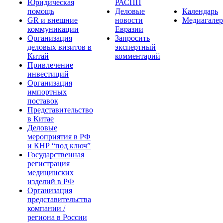
Юридическая
РАСПП
помощь
Деловые
Календарь
GR и внешние
новости
Медиагалер
коммуникации
Евразии
Организация
Запросить
деловых визитов в
экспертный
Китай
комментарий
Привлечение
инвестиций
Организация
импортных
поставок
Представительство
в Китае
Деловые
мероприятия в РФ
и КНР “под ключ”
Государственная
регистрация
медицинских
изделий в РФ
Организация
представительства
компании /
региона в России