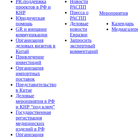
PR-поддержка
Новости
проектов в РФ и
РАСПП
КНР
Пресса о
Мероприятия
Юридическая
РАСПП
помощь
Деловые
Календарь
GR и внешние
новости
Медиагалер
коммуникации
Евразии
Организация
Запросить
деловых визитов в
экспертный
Китай
комментарий
Привлечение
инвестиций
Организация
импортных
поставок
Представительство
в Китае
Деловые
мероприятия в РФ
и КНР “под ключ”
Государственная
регистрация
медицинских
изделий в РФ
Организация