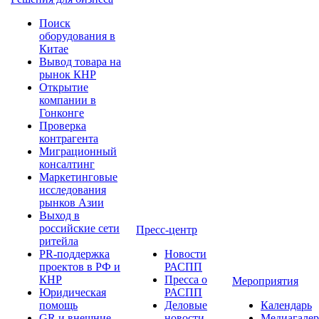
Поиск
оборудования в
Китае
Вывод товара на
рынок КНР
Открытие
компании в
Гонконге
Проверка
контрагента
Миграционный
консалтинг
Маркетинговые
исследования
рынков Азии
Выход в
российские сети
Пресс-центр
ритейла
PR-поддержка
Новости
проектов в РФ и
РАСПП
КНР
Пресса о
Мероприятия
Юридическая
РАСПП
помощь
Деловые
Календарь
GR и внешние
новости
Медиагалер