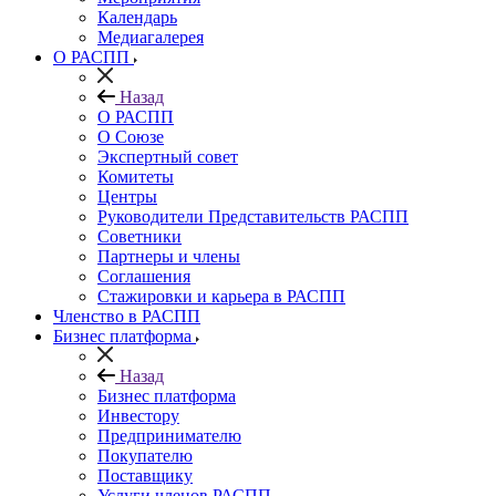
Календарь
Медиагалерея
О РАСПП
Назад
О РАСПП
О Союзе
Экспертный совет
Комитеты
Центры
Руководители Представительств РАСПП
Советники
Партнеры и члены
Соглашения
Стажировки и карьера в РАСПП
Членство в РАСПП
Бизнес платформа
Назад
Бизнес платформа
Инвестору
Предпринимателю
Покупателю
Поставщику
Услуги членов РАСПП