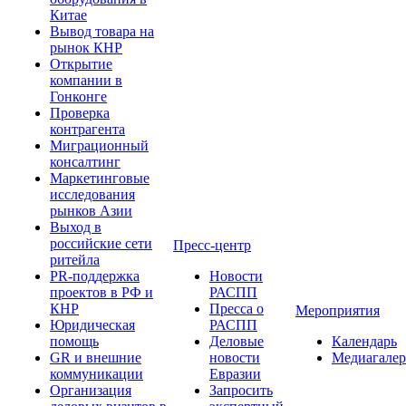
Китае
Вывод товара на
рынок КНР
Открытие
компании в
Гонконге
Проверка
контрагента
Миграционный
консалтинг
Маркетинговые
исследования
рынков Азии
Выход в
российские сети
Пресс-центр
ритейла
PR-поддержка
Новости
проектов в РФ и
РАСПП
КНР
Пресса о
Мероприятия
Юридическая
РАСПП
помощь
Деловые
Календарь
GR и внешние
новости
Медиагалер
коммуникации
Евразии
Организация
Запросить