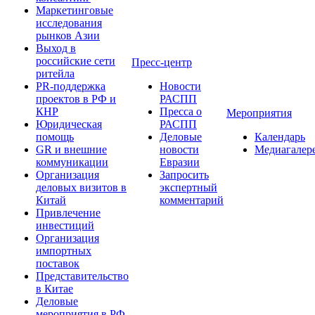
Маркетинговые
исследования
рынков Азии
Выход в
российские сети
Пресс-центр
ритейла
PR-поддержка
Новости
проектов в РФ и
РАСПП
КНР
Пресса о
Мероприятия
Юридическая
РАСПП
помощь
Деловые
Календарь
GR и внешние
новости
Медиагалер
коммуникации
Евразии
Организация
Запросить
деловых визитов в
экспертный
Китай
комментарий
Привлечение
инвестиций
Организация
импортных
поставок
Представительство
в Китае
Деловые
мероприятия в РФ