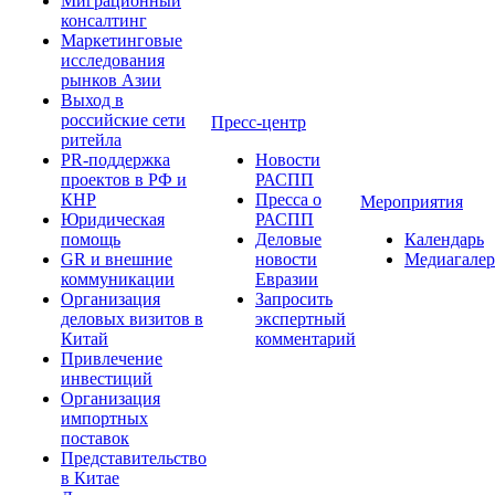
Миграционный
консалтинг
Маркетинговые
исследования
рынков Азии
Выход в
российские сети
Пресс-центр
ритейла
PR-поддержка
Новости
проектов в РФ и
РАСПП
КНР
Пресса о
Мероприятия
Юридическая
РАСПП
помощь
Деловые
Календарь
GR и внешние
новости
Медиагалер
коммуникации
Евразии
Организация
Запросить
деловых визитов в
экспертный
Китай
комментарий
Привлечение
инвестиций
Организация
импортных
поставок
Представительство
в Китае