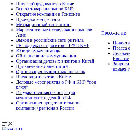
Поиск оборудования в Китае
Вывод товара на рынок КНР
Открытие компании в Гонконге
Проверка контрагента
Миграционный консалтинг
Маркетинговые исследования рынков
Пресс-центр
Азии
Выход в российские сети ритейла
Новост
PR-поддержка проектов в РФ и КНР
Пресса 
Юридическая помощь
Деловые
GR и внешние коммуникации
Евразии
Организация деловых визитов в Китай
Запроси
Привлечение инвестиций
коммент
Организация импортных поставок
Представительство в Китае
Деловые мероприятия в РФ и КНР “под
ключ”
Государственная регистрация
медицинских изделий в РФ
Организация представительства
компании / региона в России