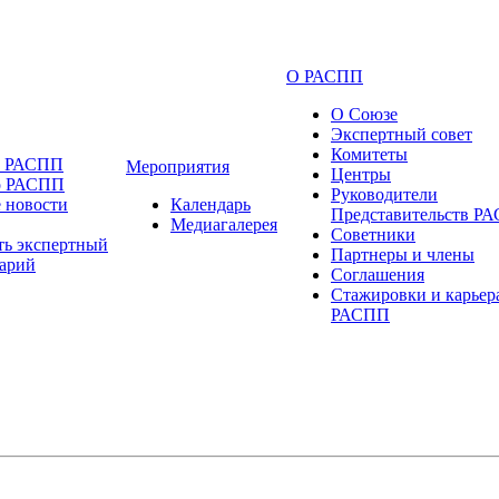
О РАСПП
О Союзе
Экспертный совет
Комитеты
и РАСПП
Мероприятия
Центры
о РАСПП
Руководители
 новости
Календарь
Представительств Р
Медиагалерея
Советники
ть экспертный
Партнеры и члены
арий
Соглашения
Стажировки и карьер
РАСПП