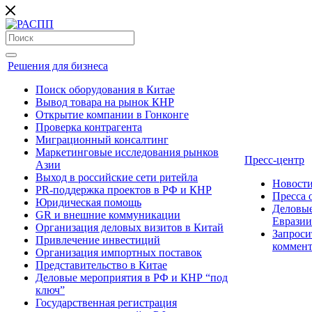
Решения для бизнеса
Поиск оборудования в Китае
Вывод товара на рынок КНР
Открытие компании в Гонконге
Проверка контрагента
Миграционный консалтинг
Маркетинговые исследования рынков
Пресс-центр
Азии
Выход в российские сети ритейла
Новост
PR-поддержка проектов в РФ и КНР
Пресса
Юридическая помощь
Деловые
GR и внешние коммуникации
Евразии
Организация деловых визитов в Китай
Запроси
Привлечение инвестиций
коммен
Организация импортных поставок
Представительство в Китае
Деловые мероприятия в РФ и КНР “под
ключ”
Государственная регистрация