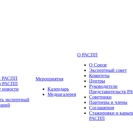
О РАСПП
О Союзе
Экспертный совет
Комитеты
и РАСПП
Мероприятия
Центры
 о РАСПП
Руководители
 новости
Календарь
Представительств 
Медиагалерея
Советники
ть экспертный
Партнеры и члены
тарий
Соглашения
Стажировки и карьер
РАСПП