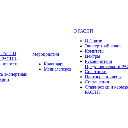
О РАСПП
О Союзе
Экспертный совет
Комитеты
и РАСПП
Мероприятия
Центры
о РАСПП
Руководители
 новости
Календарь
Представительств Р
Медиагалерея
Советники
ть экспертный
Партнеры и члены
арий
Соглашения
Стажировки и карьер
РАСПП