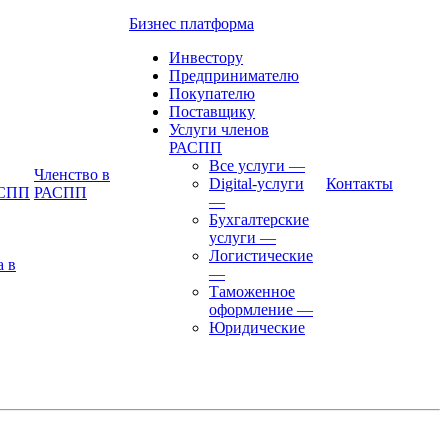
Бизнес платформа
Инвестору
Предпринимателю
Покупателю
Поставщику
Услуги членов
РАСПП
Все услуги
—
Членство в
Digital-услуги
Контакты
АСПП
РАСПП
—
Бухгалтерские
услуги
—
Логистические
а в
—
Таможенное
оформление
—
Юридические