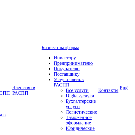
Бизнес платформа
Инвестору
Предпринимателю
Покупателю
Поставщику
Услуги членов
РАСПП
Членство в
Ещё
Все услуги
Контакты
РАСПП
РАСПП
Digital-услуги
Бухгалтерские
услуги
Логистические
а в
Таможенное
оформление
Юридические