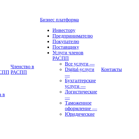
Бизнес платформа
Инвестору
Предпринимателю
Покупателю
Поставщику
Услуги членов
РАСПП
Все услуги
—
Членство в
Digital-услуги
Контакты
АСПП
РАСПП
—
Бухгалтерские
услуги
—
Логистические
а в
—
Таможенное
оформление
—
Юридические