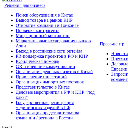
Решения для бизнеса
Поиск оборудования в Китае
Вывод товара на рынок КНР
Открытие компании в Гонконге
Проверка контрагента
Миграционный консалтинг
Маркетинговые исследования рынков
Пресс-центр
Азии
Выход в российские сети ритейла
Новост
PR-поддержка проектов в РФ и КНР
Пресса 
Юридическая помощь
Деловые
GR и внешние коммуникации
Евразии
Организация деловых визитов в Китай
Запроси
Привлечение инвестиций
коммент
Организация импортных поставок
Представительство в Китае
Деловые мероприятия в РФ и КНР “под
ключ”
Государственная регистрация
медицинских изделий в РФ
Организация представительства
компании / региона в России