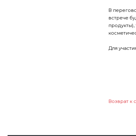
В перегово
встрече бу
продукты),
косметичес
Для участи
Возврат к 