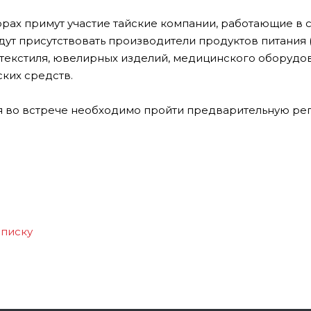
рах примут участие тайские компании, работающие в с
дут присутствовать производители продуктов питания
 текстиля, ювелирных изделий, медицинского оборудо
ких средств.
я во встрече необходимо пройти предварительную ре
списку