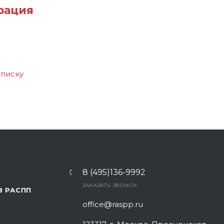
рация
списку
8 (495)136-9992
ЗАКАЗАТЬ ЗВОНОК
В РАСПП
office@raspp.ru