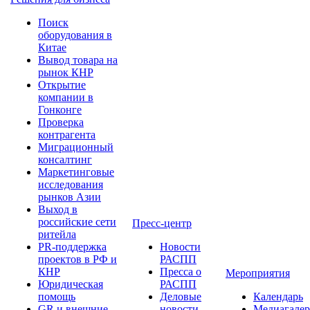
Поиск
оборудования в
Китае
Вывод товара на
рынок КНР
Открытие
компании в
Гонконге
Проверка
контрагента
Миграционный
консалтинг
Маркетинговые
исследования
рынков Азии
Выход в
российские сети
Пресс-центр
ритейла
PR-поддержка
Новости
проектов в РФ и
РАСПП
КНР
Пресса о
Мероприятия
Юридическая
РАСПП
помощь
Деловые
Календарь
GR и внешние
новости
Медиагалер