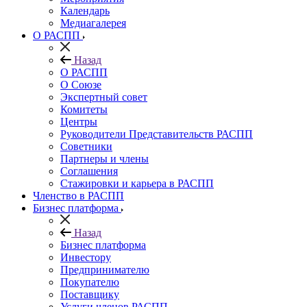
Календарь
Медиагалерея
О РАСПП
Назад
О РАСПП
О Союзе
Экспертный совет
Комитеты
Центры
Руководители Представительств РАСПП
Советники
Партнеры и члены
Соглашения
Стажировки и карьера в РАСПП
Членство в РАСПП
Бизнес платформа
Назад
Бизнес платформа
Инвестору
Предпринимателю
Покупателю
Поставщику
Услуги членов РАСПП