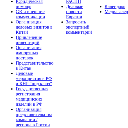
Юридическая
РАСПП
помощь
Деловые
Календарь
GR и внешние
новости
Медиагалер
коммуникации
Евразии
Организация
Запросить
деловых визитов в
экспертный
Китай
комментарий
Привлечение
инвестиций
Организация
импортных
поставок
Представительство
в Китае
Деловые
мероприятия в РФ
и КНР “под ключ”
Государственная
регистрация
медицинских
изделий в РФ
Организация
представительства
компании /
региона в России