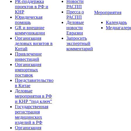
PR-поддержка
Новости
проектов в РФ и
РАСПП
КНР
Пресса о
Мероприятия
Юридическая
РАСПП
помощь
Деловые
Календарь
GR и внешние
новости
Медиагалер
коммуникации
Евразии
Организация
Запросить
деловых визитов в
экспертный
Китай
комментарий
Привлечение
инвестиций
Организация
импортных
поставок
Представительство
в Китае
Деловые
мероприятия в РФ
и КНР “под ключ”
Государственная
регистрация
медицинских
изделий в РФ
Организация