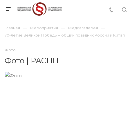
Главная
Мероприятия
Медиагалерея
70-летие Великой Победы – общий праздник России и Китая
Фото
Фото | РАСПП