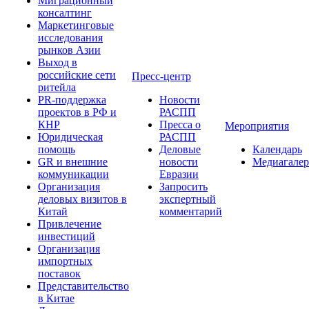
Миграционный
консалтинг
Маркетинговые
исследования
рынков Азии
Выход в
российские сети
Пресс-центр
ритейла
PR-поддержка
Новости
проектов в РФ и
РАСПП
КНР
Пресса о
Мероприятия
Юридическая
РАСПП
помощь
Деловые
Календарь
GR и внешние
новости
Медиагалер
коммуникации
Евразии
Организация
Запросить
деловых визитов в
экспертный
Китай
комментарий
Привлечение
инвестиций
Организация
импортных
поставок
Представительство
в Китае