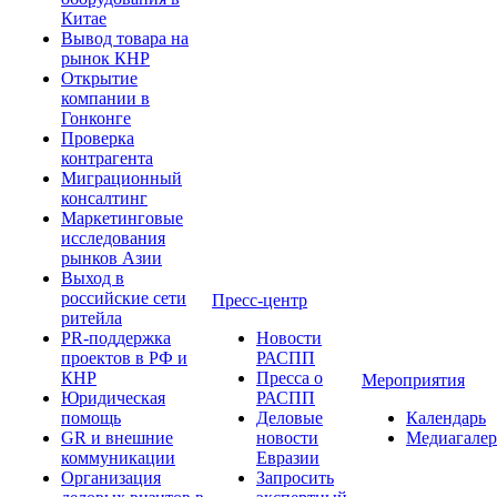
Китае
Вывод товара на
рынок КНР
Открытие
компании в
Гонконге
Проверка
контрагента
Миграционный
консалтинг
Маркетинговые
исследования
рынков Азии
Выход в
российские сети
Пресс-центр
ритейла
PR-поддержка
Новости
проектов в РФ и
РАСПП
КНР
Пресса о
Мероприятия
Юридическая
РАСПП
помощь
Деловые
Календарь
GR и внешние
новости
Медиагалер
коммуникации
Евразии
Организация
Запросить