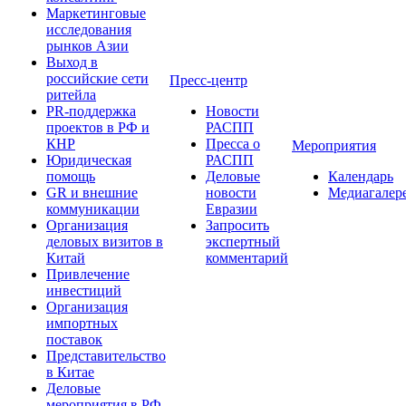
Маркетинговые
исследования
рынков Азии
Выход в
российские сети
Пресс-центр
ритейла
PR-поддержка
Новости
проектов в РФ и
РАСПП
КНР
Пресса о
Мероприятия
Юридическая
РАСПП
помощь
Деловые
Календарь
GR и внешние
новости
Медиагалер
коммуникации
Евразии
Организация
Запросить
деловых визитов в
экспертный
Китай
комментарий
Привлечение
инвестиций
Организация
импортных
поставок
Представительство
в Китае
Деловые
мероприятия в РФ