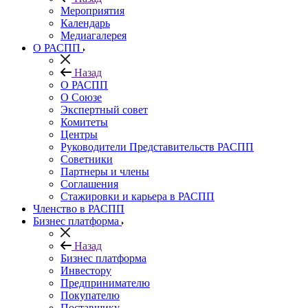
Мероприятия
Календарь
Медиагалерея
О РАСПП
Назад
О РАСПП
О Союзе
Экспертный совет
Комитеты
Центры
Руководители Представительств РАСПП
Советники
Партнеры и члены
Соглашения
Стажировки и карьера в РАСПП
Членство в РАСПП
Бизнес платформа
Назад
Бизнес платформа
Инвестору
Предпринимателю
Покупателю
Поставщику