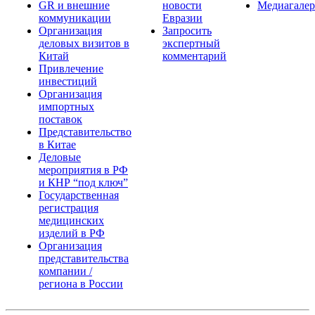
GR и внешние
новости
Медиагалер
коммуникации
Евразии
Организация
Запросить
деловых визитов в
экспертный
Китай
комментарий
Привлечение
инвестиций
Организация
импортных
поставок
Представительство
в Китае
Деловые
мероприятия в РФ
и КНР “под ключ”
Государственная
регистрация
медицинских
изделий в РФ
Организация
представительства
компании /
региона в России