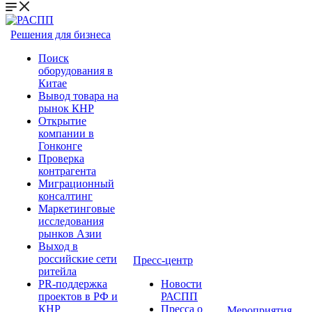
Решения для бизнеса
Поиск
оборудования в
Китае
Вывод товара на
рынок КНР
Открытие
компании в
Гонконге
Проверка
контрагента
Миграционный
консалтинг
Маркетинговые
исследования
рынков Азии
Выход в
российские сети
Пресс-центр
ритейла
PR-поддержка
Новости
проектов в РФ и
РАСПП
КНР
Пресса о
Мероприятия