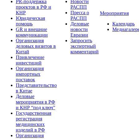
PR-поддержка
Новости
проектов в РФ и
РАСПП
КНР
Пресса о
Мероприятия
Юридическая
РАСПП
помощь
Деловые
Календарь
GR и внешние
новости
Медиагалер
коммуникации
Евразии
Организация
Запросить
деловых визитов в
экспертный
Китай
комментарий
Привлечение
инвестиций
Организация
импортных
поставок
Представительство
в Китае
Деловые
мероприятия в РФ
и КНР “под ключ”
Государственная
регистрация
медицинских
изделий в РФ
Организация