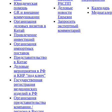
Юридическая
РАСПП
помощь
Деловые
Календарь
GR и внешние
новости
Медиагалер
коммуникации
Евразии
Организация
Запросить
деловых визитов в
экспертный
Китай
комментарий
Привлечение
инвестиций
Организация
импортных
поставок
Представительство
в Китае
Деловые
мероприятия в РФ
и КНР “под ключ”
Государственная
регистрация
медицинских
изделий в РФ
Организация
представительства
компании /
региона в России