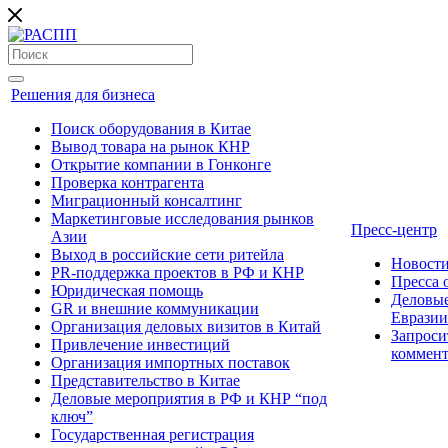
Решения для бизнеса
Поиск оборудования в Китае
Вывод товара на рынок КНР
Открытие компании в Гонконге
Проверка контрагента
Миграционный консалтинг
Маркетинговые исследования рынков
Пресс-центр
Азии
Выход в российские сети ритейла
Новост
PR-поддержка проектов в РФ и КНР
Пресса
Юридическая помощь
Деловые
GR и внешние коммуникации
Евразии
Организация деловых визитов в Китай
Запроси
Привлечение инвестиций
коммен
Организация импортных поставок
Представительство в Китае
Деловые мероприятия в РФ и КНР “под
ключ”
Государственная регистрация