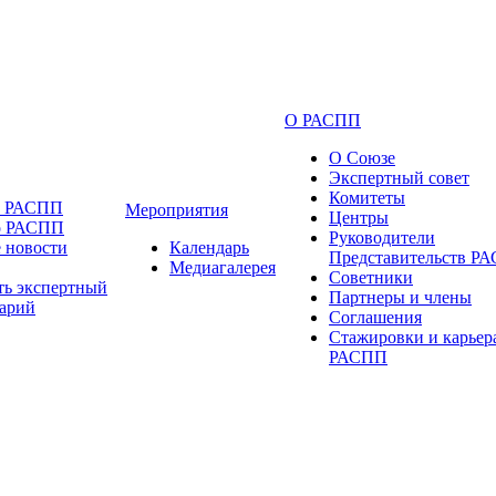
О РАСПП
О Союзе
Экспертный совет
Комитеты
и РАСПП
Мероприятия
Центры
о РАСПП
Руководители
 новости
Календарь
Представительств Р
Медиагалерея
Советники
ть экспертный
Партнеры и члены
арий
Соглашения
Стажировки и карьер
РАСПП