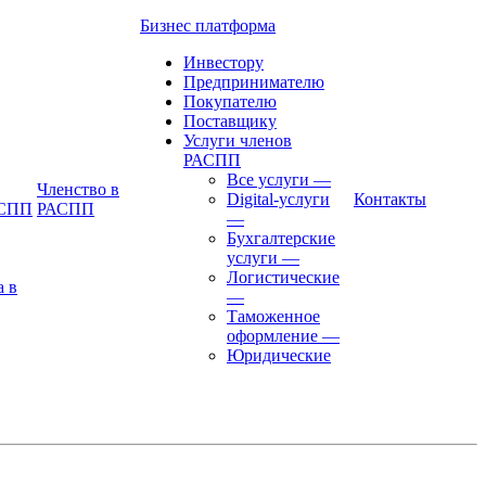
Бизнес платформа
Инвестору
Предпринимателю
Покупателю
Поставщику
Услуги членов
РАСПП
Все услуги
—
Членство в
Digital-услуги
Контакты
АСПП
РАСПП
—
Бухгалтерские
услуги
—
Логистические
а в
—
Таможенное
оформление
—
Юридические