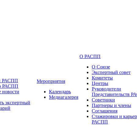
О РАСПП
О Союзе
Экспертный совет
Комитеты
и РАСПП
Мероприятия
Центры
 о РАСПП
Руководители
 новости
Календарь
Представительств 
Медиагалерея
Советники
ть экспертный
Партнеры и члены
тарий
Соглашения
Стажировки и карьер
РАСПП