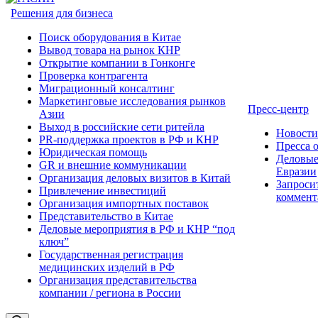
Решения для бизнеса
Поиск оборудования в Китае
Вывод товара на рынок КНР
Открытие компании в Гонконге
Проверка контрагента
Миграционный консалтинг
Маркетинговые исследования рынков
Пресс-центр
Азии
Выход в российские сети ритейла
Новост
PR-поддержка проектов в РФ и КНР
Пресса 
Юридическая помощь
Деловые
GR и внешние коммуникации
Евразии
Организация деловых визитов в Китай
Запроси
Привлечение инвестиций
коммент
Организация импортных поставок
Представительство в Китае
Деловые мероприятия в РФ и КНР “под
ключ”
Государственная регистрация
медицинских изделий в РФ
Организация представительства
компании / региона в России