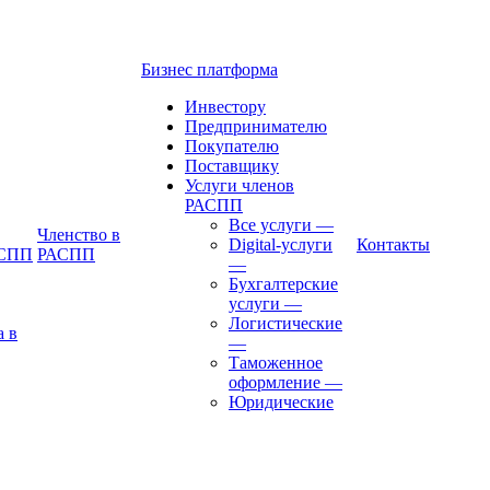
Бизнес платформа
Инвестору
Предпринимателю
Покупателю
Поставщику
Услуги членов
РАСПП
Все услуги
—
Членство в
Digital-услуги
Контакты
АСПП
РАСПП
—
Бухгалтерские
услуги
—
Логистические
а в
—
Таможенное
оформление
—
Юридические