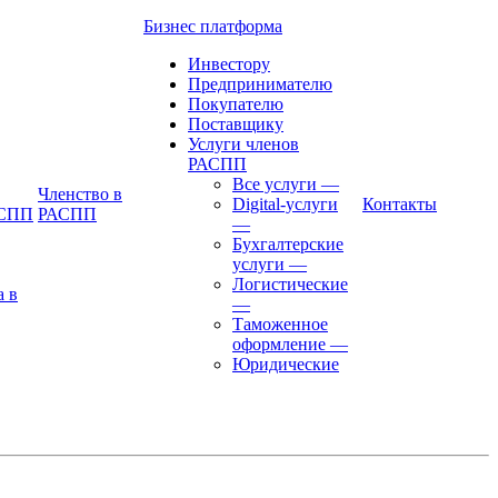
Бизнес платформа
Инвестору
Предпринимателю
Покупателю
Поставщику
Услуги членов
РАСПП
Все услуги
—
Членство в
Digital-услуги
Контакты
АСПП
РАСПП
—
Бухгалтерские
услуги
—
Логистические
а в
—
Таможенное
оформление
—
Юридические