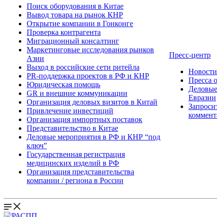
Поиск оборудования в Китае
Вывод товара на рынок КНР
Открытие компании в Гонконге
Проверка контрагента
Миграционный консалтинг
Маркетинговые исследования рынков
Пресс-центр
Азии
Выход в российские сети ритейла
Новост
PR-поддержка проектов в РФ и КНР
Пресса 
Юридическая помощь
Деловые
GR и внешние коммуникации
Евразии
Организация деловых визитов в Китай
Запроси
Привлечение инвестиций
коммент
Организация импортных поставок
Представительство в Китае
Деловые мероприятия в РФ и КНР “под
ключ”
Государственная регистрация
медицинских изделий в РФ
Организация представительства
компании / региона в России