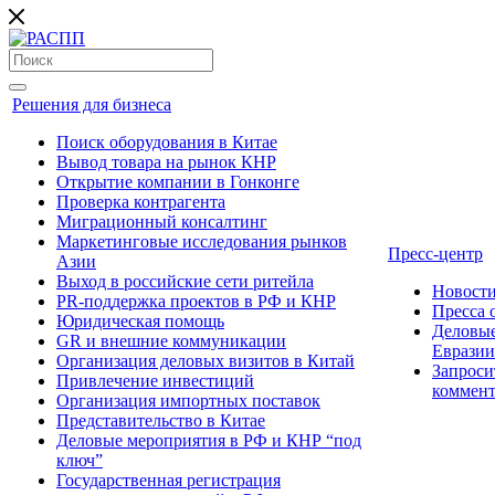
Решения для бизнеса
Поиск оборудования в Китае
Вывод товара на рынок КНР
Открытие компании в Гонконге
Проверка контрагента
Миграционный консалтинг
Маркетинговые исследования рынков
Пресс-центр
Азии
Выход в российские сети ритейла
Новост
PR-поддержка проектов в РФ и КНР
Пресса
Юридическая помощь
Деловые
GR и внешние коммуникации
Евразии
Организация деловых визитов в Китай
Запроси
Привлечение инвестиций
коммен
Организация импортных поставок
Представительство в Китае
Деловые мероприятия в РФ и КНР “под
ключ”
Государственная регистрация