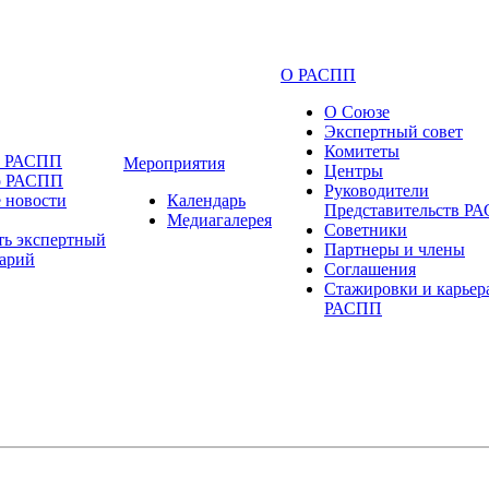
О РАСПП
О Союзе
Экспертный совет
Комитеты
и РАСПП
Мероприятия
Центры
о РАСПП
Руководители
 новости
Календарь
Представительств Р
Медиагалерея
Советники
ть экспертный
Партнеры и члены
арий
Соглашения
Стажировки и карьер
РАСПП