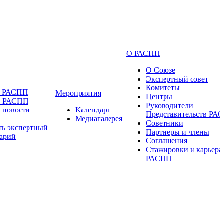
О РАСПП
О Союзе
Экспертный совет
Комитеты
и РАСПП
Мероприятия
Центры
о РАСПП
Руководители
 новости
Календарь
Представительств Р
Медиагалерея
Советники
ть экспертный
Партнеры и члены
арий
Соглашения
Стажировки и карьер
РАСПП