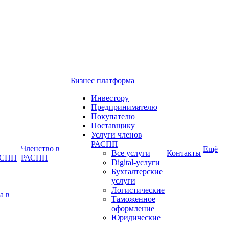
Бизнес платформа
Инвестору
Предпринимателю
Покупателю
Поставщику
Услуги членов
РАСПП
Членство в
Ещё
Все услуги
Контакты
РАСПП
РАСПП
Digital-услуги
Бухгалтерские
услуги
Логистические
а в
Таможенное
оформление
Юридические