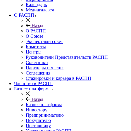
Календарь
Медиагалерея
О РАСПП
Назад
О РАСПП
О Союзе
Экспертный совет
Комитеты
Центры
Руководители Представительств РАСПП
Советники
Партнеры и члены
Соглашения
Стажировки и карьера в РАСПП
Членство в РАСПП
Бизнес платформа
Назад
Бизнес платформа
Инвестору
Предпринимателю
Покупателю
Поставщику
Услуги членов РАСПП