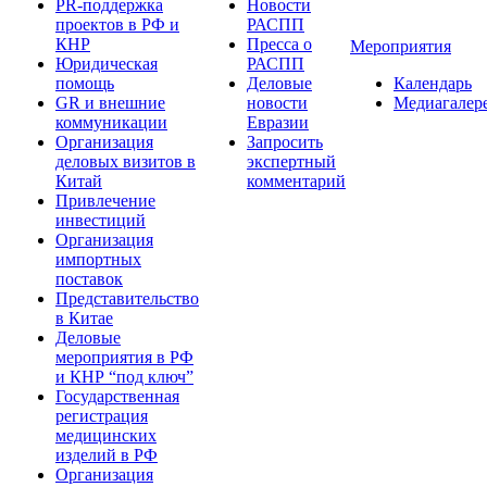
PR-поддержка
Новости
проектов в РФ и
РАСПП
КНР
Пресса о
Мероприятия
Юридическая
РАСПП
помощь
Деловые
Календарь
GR и внешние
новости
Медиагалер
коммуникации
Евразии
Организация
Запросить
деловых визитов в
экспертный
Китай
комментарий
Привлечение
инвестиций
Организация
импортных
поставок
Представительство
в Китае
Деловые
мероприятия в РФ
и КНР “под ключ”
Государственная
регистрация
медицинских
изделий в РФ
Организация