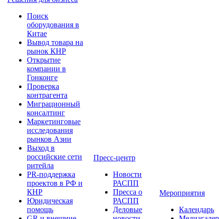
Поиск
оборудования в
Китае
Вывод товара на
рынок КНР
Открытие
компании в
Гонконге
Проверка
контрагента
Миграционный
консалтинг
Маркетинговые
исследования
рынков Азии
Выход в
российские сети
Пресс-центр
ритейла
PR-поддержка
Новости
проектов в РФ и
РАСПП
КНР
Пресса о
Мероприятия
Юридическая
РАСПП
помощь
Деловые
Календарь
GR и внешние
новости
Медиагалер