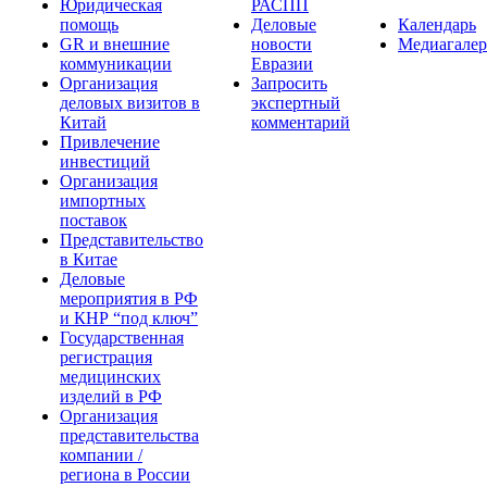
Юридическая
РАСПП
помощь
Деловые
Календарь
GR и внешние
новости
Медиагалер
коммуникации
Евразии
Организация
Запросить
деловых визитов в
экспертный
Китай
комментарий
Привлечение
инвестиций
Организация
импортных
поставок
Представительство
в Китае
Деловые
мероприятия в РФ
и КНР “под ключ”
Государственная
регистрация
медицинских
изделий в РФ
Организация
представительства
компании /
региона в России