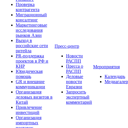
Проверка
контрагента
Миграционный
консалтинг
Маркетинговые
исследования
рынков Азии
Выход в
российские сети
Пресс-центр
ритейла
PR-поддержка
Новости
проектов в РФ и
РАСПП
КНР
Пресса о
Мероприятия
Юридическая
РАСПП
помощь
Деловые
Календарь
GR и внешние
новости
Медиагалер
коммуникации
Евразии
Организация
Запросить
деловых визитов в
экспертный
Китай
комментарий
Привлечение
инвестиций
Организация
импортных
поставок