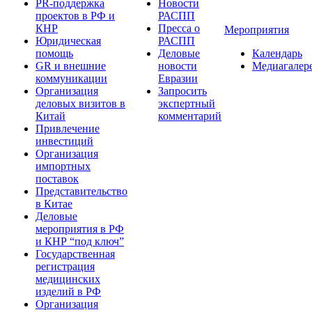
PR-поддержка
Новости
проектов в РФ и
РАСПП
КНР
Пресса о
Мероприятия
Юридическая
РАСПП
помощь
Деловые
Календарь
GR и внешние
новости
Медиагалер
коммуникации
Евразии
Организация
Запросить
деловых визитов в
экспертный
Китай
комментарий
Привлечение
инвестиций
Организация
импортных
поставок
Представительство
в Китае
Деловые
мероприятия в РФ
и КНР “под ключ”
Государственная
регистрация
медицинских
изделий в РФ
Организация