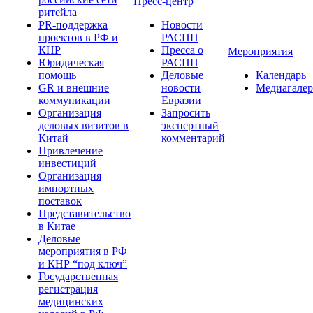
Пресс-центр
ритейла
PR-поддержка
Новости
проектов в РФ и
РАСПП
КНР
Пресса о
Мероприятия
Юридическая
РАСПП
помощь
Деловые
Календарь
GR и внешние
новости
Медиагалер
коммуникации
Евразии
Организация
Запросить
деловых визитов в
экспертный
Китай
комментарий
Привлечение
инвестиций
Организация
импортных
поставок
Представительство
в Китае
Деловые
мероприятия в РФ
и КНР “под ключ”
Государственная
регистрация
медицинских