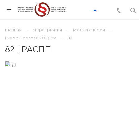
Главная
Мероприятия
Медиагалерея
Export.ПерезаGROOZка
82
82 | РАСПП