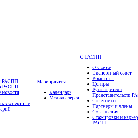
О РАСПП
О Союзе
Экспертный совет
Комитеты
и РАСПП
Мероприятия
Центры
 о РАСПП
Руководители
 новости
Календарь
Представительств 
Медиагалерея
Советники
ть экспертный
Партнеры и члены
тарий
Соглашения
Стажировки и карьер
РАСПП