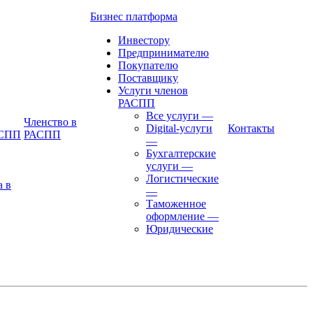
Бизнес платформа
Инвестору
Предпринимателю
Покупателю
Поставщику
Услуги членов
РАСПП
Все услуги
—
Членство в
Digital-услуги
Контакты
АСПП
РАСПП
—
Бухгалтерские
услуги
—
Логистические
а в
—
Таможенное
оформление
—
Юридические