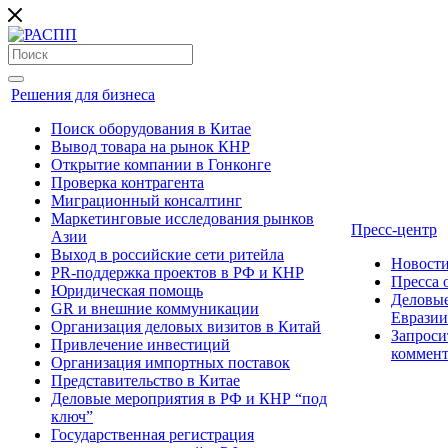
Решения для бизнеса
Поиск оборудования в Китае
Вывод товара на рынок КНР
Открытие компании в Гонконге
Проверка контрагента
Миграционный консалтинг
Маркетинговые исследования рынков
Пресс-центр
Азии
Выход в российские сети ритейла
Новост
PR-поддержка проектов в РФ и КНР
Пресса
Юридическая помощь
Деловые
GR и внешние коммуникации
Евразии
Организация деловых визитов в Китай
Запроси
Привлечение инвестиций
коммен
Организация импортных поставок
Представительство в Китае
Деловые мероприятия в РФ и КНР “под
ключ”
Государственная регистрация