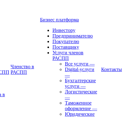
Бизнес платформа
Инвестору
Предпринимателю
Покупателю
Поставщику
Услуги членов
РАСПП
Все услуги
—
Членство в
Digital-услуги
Контакты
АСПП
РАСПП
—
Бухгалтерские
услуги
—
Логистические
а в
—
Таможенное
оформление
—
Юридические