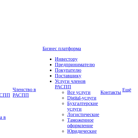
Бизнес платформа
Инвестору
Предпринимателю
Покупателю
Поставщику
Услуги членов
РАСПП
Членство в
Ещё
Все услуги
Контакты
РАСПП
РАСПП
Digital-услуги
Бухгалтерские
услуги
Логистические
а в
Таможенное
оформление
Юридические