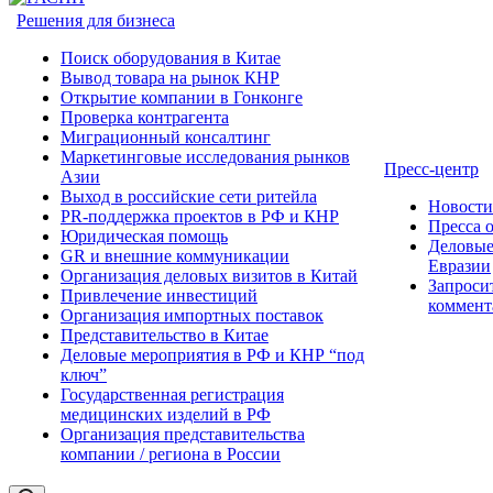
Решения для бизнеса
Поиск оборудования в Китае
Вывод товара на рынок КНР
Открытие компании в Гонконге
Проверка контрагента
Миграционный консалтинг
Маркетинговые исследования рынков
Пресс-центр
Азии
Выход в российские сети ритейла
Новост
PR-поддержка проектов в РФ и КНР
Пресса 
Юридическая помощь
Деловые
GR и внешние коммуникации
Евразии
Организация деловых визитов в Китай
Запроси
Привлечение инвестиций
коммент
Организация импортных поставок
Представительство в Китае
Деловые мероприятия в РФ и КНР “под
ключ”
Государственная регистрация
медицинских изделий в РФ
Организация представительства
компании / региона в России