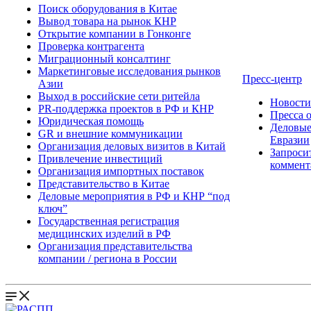
Поиск оборудования в Китае
Вывод товара на рынок КНР
Открытие компании в Гонконге
Проверка контрагента
Миграционный консалтинг
Маркетинговые исследования рынков
Пресс-центр
Азии
Выход в российские сети ритейла
Новост
PR-поддержка проектов в РФ и КНР
Пресса 
Юридическая помощь
Деловые
GR и внешние коммуникации
Евразии
Организация деловых визитов в Китай
Запроси
Привлечение инвестиций
коммент
Организация импортных поставок
Представительство в Китае
Деловые мероприятия в РФ и КНР “под
ключ”
Государственная регистрация
медицинских изделий в РФ
Организация представительства
компании / региона в России