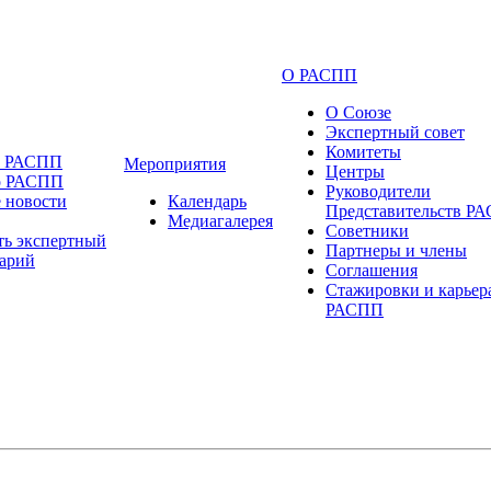
О РАСПП
О Союзе
Экспертный совет
Комитеты
и РАСПП
Мероприятия
Центры
о РАСПП
Руководители
 новости
Календарь
Представительств Р
Медиагалерея
Советники
ть экспертный
Партнеры и члены
арий
Соглашения
Стажировки и карьер
РАСПП