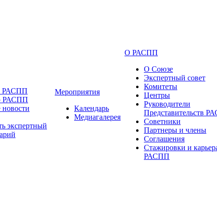
О РАСПП
О Союзе
Экспертный совет
Комитеты
и РАСПП
Мероприятия
Центры
о РАСПП
Руководители
 новости
Календарь
Представительств Р
Медиагалерея
Советники
ть экспертный
Партнеры и члены
арий
Соглашения
Стажировки и карьер
РАСПП