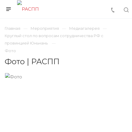
Главная
Мероприятия
Медиагалерея
Круглый стол по вопросам сотрудничества РФ с
провинцией Юньнань
Фото
Фото | РАСПП