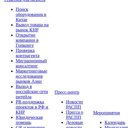
Поиск
оборудования в
Китае
Вывод товара на
рынок КНР
Открытие
компании в
Гонконге
Проверка
контрагента
Миграционный
консалтинг
Маркетинговые
исследования
рынков Азии
Выход в
российские сети
Пресс-центр
ритейла
PR-поддержка
Новости
проектов в РФ и
РАСПП
КНР
Пресса о
Мероприятия
Юридическая
РАСПП
помощь
Деловые
Календарь
GR и внешние
новости
Медиагалер