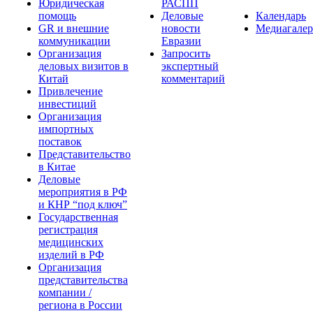
Юридическая
РАСПП
помощь
Деловые
Календарь
GR и внешние
новости
Медиагалер
коммуникации
Евразии
Организация
Запросить
деловых визитов в
экспертный
Китай
комментарий
Привлечение
инвестиций
Организация
импортных
поставок
Представительство
в Китае
Деловые
мероприятия в РФ
и КНР “под ключ”
Государственная
регистрация
медицинских
изделий в РФ
Организация
представительства
компании /
региона в России