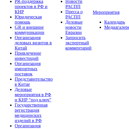
PR-поддержка
Новости
проектов в РФ и
РАСПП
КНР
Пресса о
Мероприятия
Юридическая
РАСПП
помощь
Деловые
Календарь
GR и внешние
новости
Медиагалер
коммуникации
Евразии
Организация
Запросить
деловых визитов в
экспертный
Китай
комментарий
Привлечение
инвестиций
Организация
импортных
поставок
Представительство
в Китае
Деловые
мероприятия в РФ
и КНР “под ключ”
Государственная
регистрация
медицинских
изделий в РФ
Организация