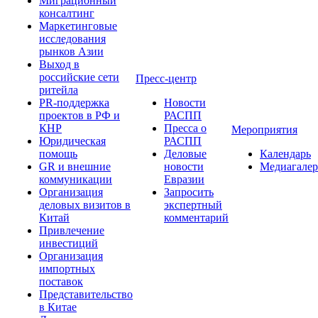
Миграционный
консалтинг
Маркетинговые
исследования
рынков Азии
Выход в
российские сети
Пресс-центр
ритейла
PR-поддержка
Новости
проектов в РФ и
РАСПП
КНР
Пресса о
Мероприятия
Юридическая
РАСПП
помощь
Деловые
Календарь
GR и внешние
новости
Медиагалер
коммуникации
Евразии
Организация
Запросить
деловых визитов в
экспертный
Китай
комментарий
Привлечение
инвестиций
Организация
импортных
поставок
Представительство
в Китае