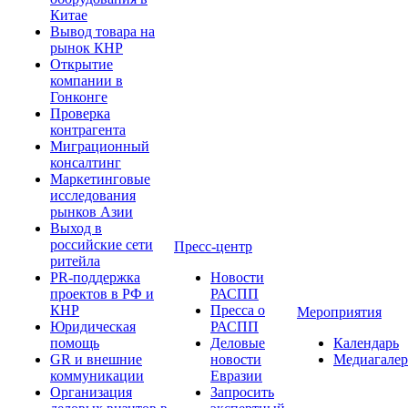
Китае
Вывод товара на
рынок КНР
Открытие
компании в
Гонконге
Проверка
контрагента
Миграционный
консалтинг
Маркетинговые
исследования
рынков Азии
Выход в
российские сети
Пресс-центр
ритейла
PR-поддержка
Новости
проектов в РФ и
РАСПП
КНР
Пресса о
Мероприятия
Юридическая
РАСПП
помощь
Деловые
Календарь
GR и внешние
новости
Медиагалер
коммуникации
Евразии
Организация
Запросить