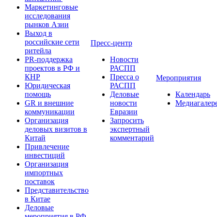
Маркетинговые
исследования
рынков Азии
Выход в
российские сети
Пресс-центр
ритейла
PR-поддержка
Новости
проектов в РФ и
РАСПП
КНР
Пресса о
Мероприятия
Юридическая
РАСПП
помощь
Деловые
Календарь
GR и внешние
новости
Медиагалер
коммуникации
Евразии
Организация
Запросить
деловых визитов в
экспертный
Китай
комментарий
Привлечение
инвестиций
Организация
импортных
поставок
Представительство
в Китае
Деловые
мероприятия в РФ