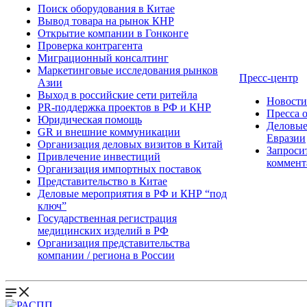
Поиск оборудования в Китае
Вывод товара на рынок КНР
Открытие компании в Гонконге
Проверка контрагента
Миграционный консалтинг
Маркетинговые исследования рынков
Пресс-центр
Азии
Выход в российские сети ритейла
Новост
PR-поддержка проектов в РФ и КНР
Пресса 
Юридическая помощь
Деловые
GR и внешние коммуникации
Евразии
Организация деловых визитов в Китай
Запроси
Привлечение инвестиций
коммент
Организация импортных поставок
Представительство в Китае
Деловые мероприятия в РФ и КНР “под
ключ”
Государственная регистрация
медицинских изделий в РФ
Организация представительства
компании / региона в России