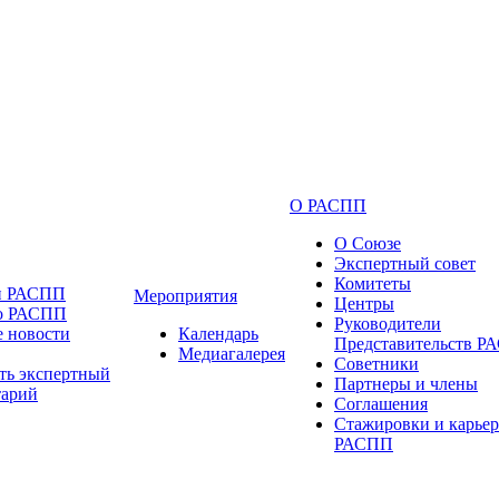
О РАСПП
О Союзе
Экспертный совет
Комитеты
и РАСПП
Мероприятия
Центры
 о РАСПП
Руководители
 новости
Календарь
Представительств 
Медиагалерея
Советники
ть экспертный
Партнеры и члены
тарий
Соглашения
Стажировки и карьер
РАСПП