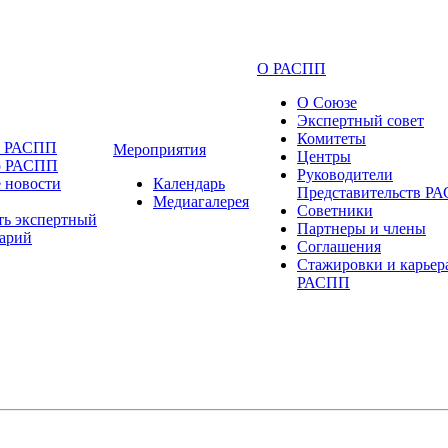
О РАСПП
О Союзе
Экспертный совет
Комитеты
и РАСПП
Мероприятия
Центры
о РАСПП
Руководители
 новости
Календарь
Представительств Р
Медиагалерея
Советники
ть экспертный
Партнеры и члены
арий
Соглашения
Стажировки и карьер
РАСПП