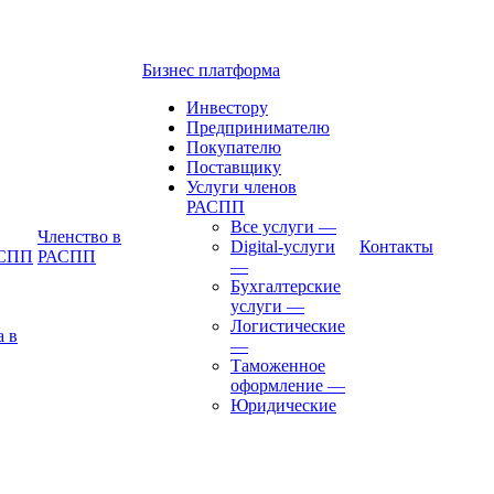
Бизнес платформа
Инвестору
Предпринимателю
Покупателю
Поставщику
Услуги членов
РАСПП
Все услуги
—
Членство в
Digital-услуги
Контакты
АСПП
РАСПП
—
Бухгалтерские
услуги
—
Логистические
а в
—
Таможенное
оформление
—
Юридические