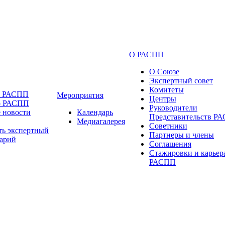
О РАСПП
О Союзе
Экспертный совет
Комитеты
и РАСПП
Мероприятия
Центры
о РАСПП
Руководители
 новости
Календарь
Представительств Р
Медиагалерея
Советники
ть экспертный
Партнеры и члены
арий
Соглашения
Стажировки и карьер
РАСПП