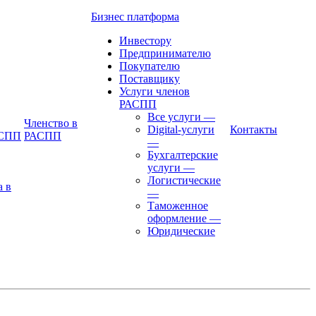
Бизнес платформа
Инвестору
Предпринимателю
Покупателю
Поставщику
Услуги членов
РАСПП
Все услуги
—
Членство в
Digital-услуги
Контакты
АСПП
РАСПП
—
Бухгалтерские
услуги
—
Логистические
а в
—
Таможенное
оформление
—
Юридические