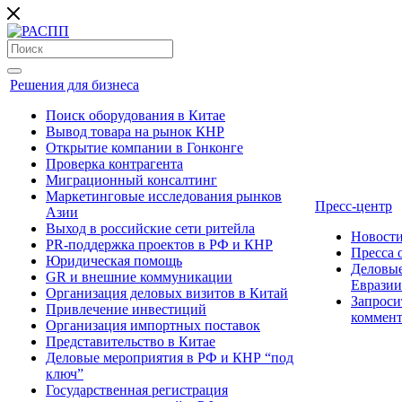
Решения для бизнеса
Поиск оборудования в Китае
Вывод товара на рынок КНР
Открытие компании в Гонконге
Проверка контрагента
Миграционный консалтинг
Маркетинговые исследования рынков
Пресс-центр
Азии
Выход в российские сети ритейла
Новост
PR-поддержка проектов в РФ и КНР
Пресса
Юридическая помощь
Деловые
GR и внешние коммуникации
Евразии
Организация деловых визитов в Китай
Запроси
Привлечение инвестиций
коммен
Организация импортных поставок
Представительство в Китае
Деловые мероприятия в РФ и КНР “под
ключ”
Государственная регистрация