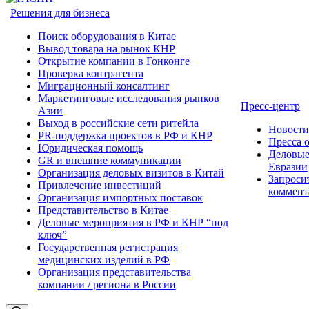
Решения для бизнеса
Поиск оборудования в Китае
Вывод товара на рынок КНР
Открытие компании в Гонконге
Проверка контрагента
Миграционный консалтинг
Маркетинговые исследования рынков
Пресс-центр
Азии
Выход в российские сети ритейла
Новост
PR-поддержка проектов в РФ и КНР
Пресса 
Юридическая помощь
Деловые
GR и внешние коммуникации
Евразии
Организация деловых визитов в Китай
Запроси
Привлечение инвестиций
коммент
Организация импортных поставок
Представительство в Китае
Деловые мероприятия в РФ и КНР “под
ключ”
Государственная регистрация
медицинских изделий в РФ
Организация представительства
компании / региона в России