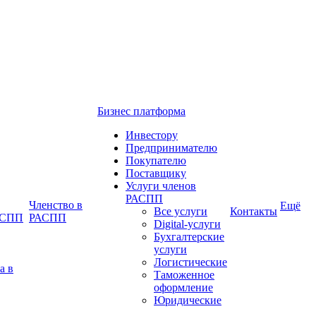
Бизнес платформа
Инвестору
Предпринимателю
Покупателю
Поставщику
Услуги членов
РАСПП
Членство в
Ещё
Все услуги
Контакты
РАСПП
РАСПП
Digital-услуги
Бухгалтерские
услуги
Логистические
а в
Таможенное
оформление
Юридические