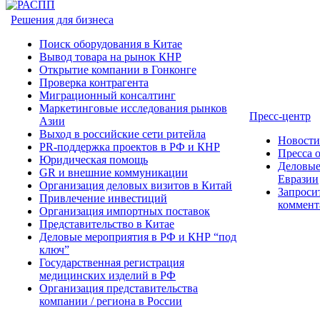
Решения для бизнеса
Поиск оборудования в Китае
Вывод товара на рынок КНР
Открытие компании в Гонконге
Проверка контрагента
Миграционный консалтинг
Маркетинговые исследования рынков
Пресс-центр
Азии
Выход в российские сети ритейла
Новост
PR-поддержка проектов в РФ и КНР
Пресса 
Юридическая помощь
Деловые
GR и внешние коммуникации
Евразии
Организация деловых визитов в Китай
Запроси
Привлечение инвестиций
коммент
Организация импортных поставок
Представительство в Китае
Деловые мероприятия в РФ и КНР “под
ключ”
Государственная регистрация
медицинских изделий в РФ
Организация представительства
компании / региона в России