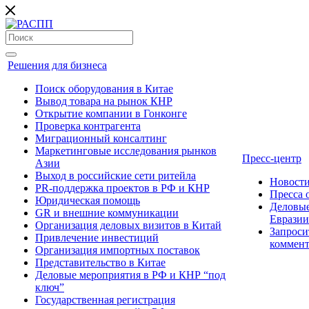
Решения для бизнеса
Поиск оборудования в Китае
Вывод товара на рынок КНР
Открытие компании в Гонконге
Проверка контрагента
Миграционный консалтинг
Маркетинговые исследования рынков
Пресс-центр
Азии
Выход в российские сети ритейла
Новост
PR-поддержка проектов в РФ и КНР
Пресса
Юридическая помощь
Деловые
GR и внешние коммуникации
Евразии
Организация деловых визитов в Китай
Запроси
Привлечение инвестиций
коммен
Организация импортных поставок
Представительство в Китае
Деловые мероприятия в РФ и КНР “под
ключ”
Государственная регистрация