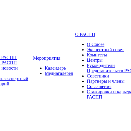
О РАСПП
О Союзе
Экспертный совет
Комитеты
и РАСПП
Мероприятия
Центры
о РАСПП
Руководители
 новости
Календарь
Представительств Р
Медиагалерея
Советники
ть экспертный
Партнеры и члены
арий
Соглашения
Стажировки и карьер
РАСПП