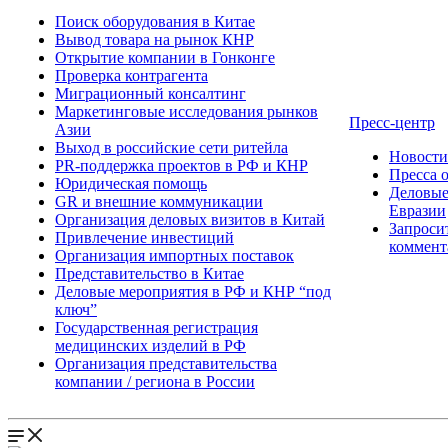
Поиск оборудования в Китае
Вывод товара на рынок КНР
Открытие компании в Гонконге
Проверка контрагента
Миграционный консалтинг
Маркетинговые исследования рынков
Пресс-центр
Азии
Выход в российские сети ритейла
Новост
PR-поддержка проектов в РФ и КНР
Пресса 
Юридическая помощь
Деловые
GR и внешние коммуникации
Евразии
Организация деловых визитов в Китай
Запроси
Привлечение инвестиций
коммент
Организация импортных поставок
Представительство в Китае
Деловые мероприятия в РФ и КНР “под
ключ”
Государственная регистрация
медицинских изделий в РФ
Организация представительства
компании / региона в России