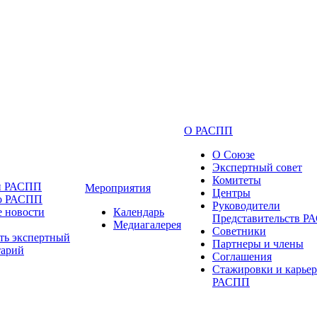
О РАСПП
О Союзе
Экспертный совет
Комитеты
и РАСПП
Мероприятия
Центры
 о РАСПП
Руководители
 новости
Календарь
Представительств 
Медиагалерея
Советники
ть экспертный
Партнеры и члены
тарий
Соглашения
Стажировки и карьер
РАСПП