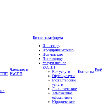
Бизнес платформа
Инвестору
Предпринимателю
Покупателю
Поставщику
Услуги членов
РАСПП
Членство в
Ещё
Все услуги
Контакты
РАСПП
РАСПП
Digital-услуги
Бухгалтерские
услуги
Логистические
а в
Таможенное
оформление
Юридические