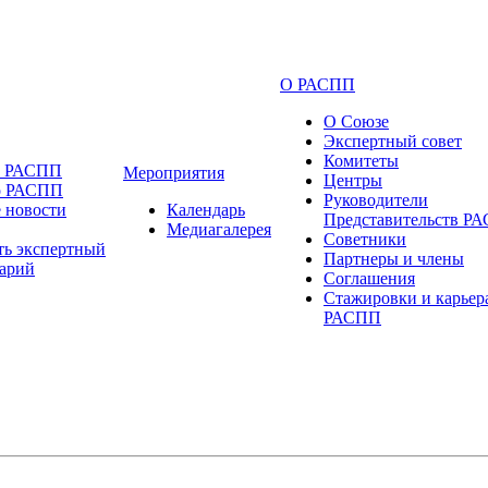
О РАСПП
О Союзе
Экспертный совет
Комитеты
и РАСПП
Мероприятия
Центры
о РАСПП
Руководители
 новости
Календарь
Представительств Р
Медиагалерея
Советники
ть экспертный
Партнеры и члены
арий
Соглашения
Стажировки и карьер
РАСПП