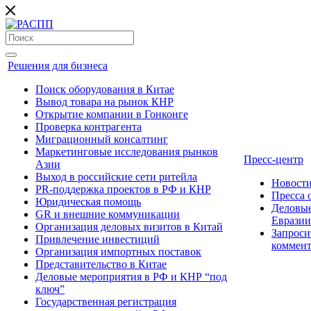
Решения для бизнеса
Поиск оборудования в Китае
Вывод товара на рынок КНР
Открытие компании в Гонконге
Проверка контрагента
Миграционный консалтинг
Маркетинговые исследования рынков
Пресс-центр
Азии
Выход в российские сети ритейла
Новост
PR-поддержка проектов в РФ и КНР
Пресса
Юридическая помощь
Деловые
GR и внешние коммуникации
Евразии
Организация деловых визитов в Китай
Запроси
Привлечение инвестиций
коммен
Организация импортных поставок
Представительство в Китае
Деловые мероприятия в РФ и КНР “под
ключ”
Государственная регистрация