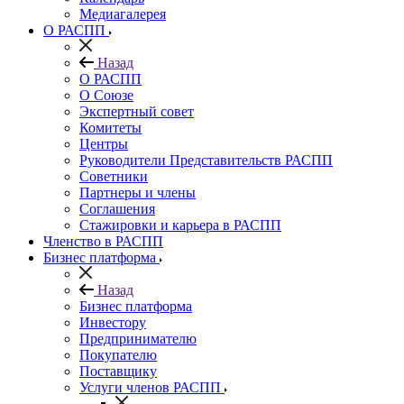
Медиагалерея
О РАСПП
Назад
О РАСПП
О Союзе
Экспертный совет
Комитеты
Центры
Руководители Представительств РАСПП
Советники
Партнеры и члены
Соглашения
Стажировки и карьера в РАСПП
Членство в РАСПП
Бизнес платформа
Назад
Бизнес платформа
Инвестору
Предпринимателю
Покупателю
Поставщику
Услуги членов РАСПП