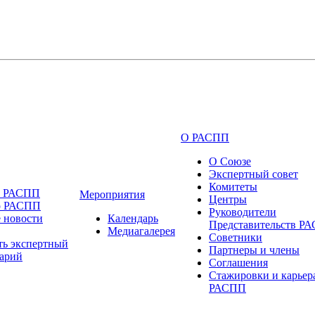
О РАСПП
О Союзе
Экспертный совет
Комитеты
и РАСПП
Мероприятия
Центры
о РАСПП
Руководители
 новости
Календарь
Представительств Р
Медиагалерея
Советники
ть экспертный
Партнеры и члены
арий
Соглашения
Стажировки и карьер
РАСПП