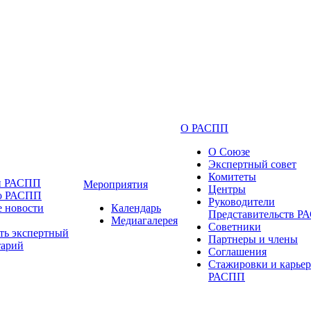
О РАСПП
О Союзе
Экспертный совет
Комитеты
и РАСПП
Мероприятия
Центры
 о РАСПП
Руководители
 новости
Календарь
Представительств 
Медиагалерея
Советники
ть экспертный
Партнеры и члены
тарий
Соглашения
Стажировки и карьер
РАСПП