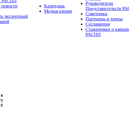
о РАСПП
Руководители
 новости
Календарь
Представительств Р
Медиагалерея
Советники
ть экспертный
Партнеры и члены
арий
Соглашения
Стажировки и карьер
РАСПП