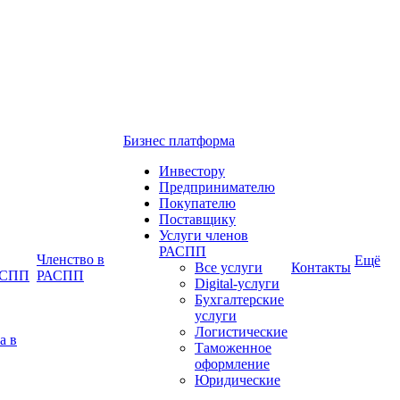
Бизнес платформа
Инвестору
Предпринимателю
Покупателю
Поставщику
Услуги членов
РАСПП
Членство в
Ещё
Все услуги
Контакты
РАСПП
РАСПП
Digital-услуги
Бухгалтерские
услуги
Логистические
а в
Таможенное
оформление
Юридические