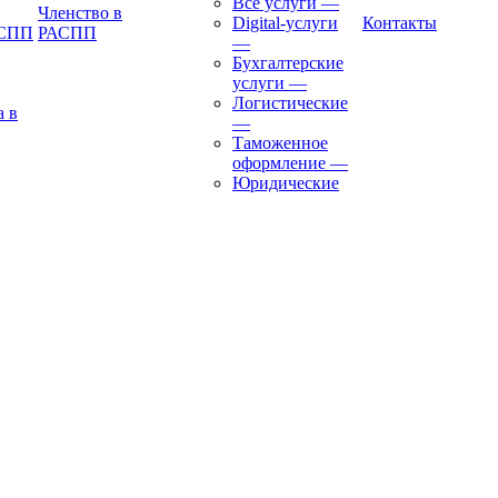
Все услуги
—
Членство в
Digital-услуги
Контакты
АСПП
РАСПП
—
Бухгалтерские
услуги
—
Логистические
а в
—
Таможенное
оформление
—
Юридические