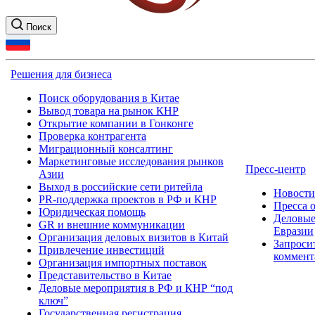
Поиск
Решения для бизнеса
Поиск оборудования в Китае
Вывод товара на рынок КНР
Открытие компании в Гонконге
Проверка контрагента
Миграционный консалтинг
Маркетинговые исследования рынков
Пресс-центр
Азии
Выход в российские сети ритейла
Новост
PR-поддержка проектов в РФ и КНР
Пресса 
Юридическая помощь
Деловые
GR и внешние коммуникации
Евразии
Организация деловых визитов в Китай
Запроси
Привлечение инвестиций
коммент
Организация импортных поставок
Представительство в Китае
Деловые мероприятия в РФ и КНР “под
ключ”
Государственная регистрация