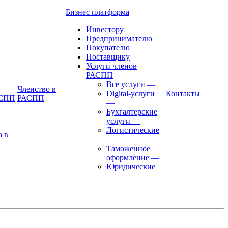
Бизнес платформа
Инвестору
Предпринимателю
Покупателю
Поставщику
Услуги членов
РАСПП
Все услуги
—
Членство в
Digital-услуги
Контакты
АСПП
РАСПП
—
Бухгалтерские
услуги
—
Логистические
а в
—
Таможенное
оформление
—
Юридические