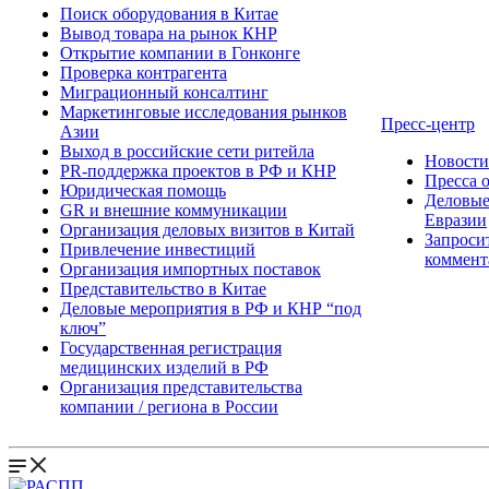
Поиск оборудования в Китае
Вывод товара на рынок КНР
Открытие компании в Гонконге
Проверка контрагента
Миграционный консалтинг
Маркетинговые исследования рынков
Пресс-центр
Азии
Выход в российские сети ритейла
Новост
PR-поддержка проектов в РФ и КНР
Пресса 
Юридическая помощь
Деловые
GR и внешние коммуникации
Евразии
Организация деловых визитов в Китай
Запроси
Привлечение инвестиций
коммент
Организация импортных поставок
Представительство в Китае
Деловые мероприятия в РФ и КНР “под
ключ”
Государственная регистрация
медицинских изделий в РФ
Организация представительства
компании / региона в России