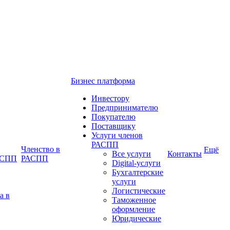
Бизнес платформа
Инвестору
Предпринимателю
Покупателю
Поставщику
Услуги членов
РАСПП
Членство в
Ещё
Все услуги
Контакты
РАСПП
РАСПП
Digital-услуги
Бухгалтерские
услуги
Логистические
а в
Таможенное
оформление
Юридические