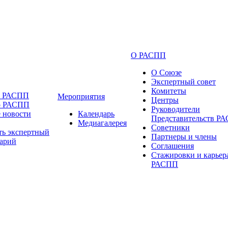
О РАСПП
О Союзе
Экспертный совет
Комитеты
и РАСПП
Мероприятия
Центры
о РАСПП
Руководители
 новости
Календарь
Представительств Р
Медиагалерея
Советники
ть экспертный
Партнеры и члены
арий
Соглашения
Стажировки и карьер
РАСПП