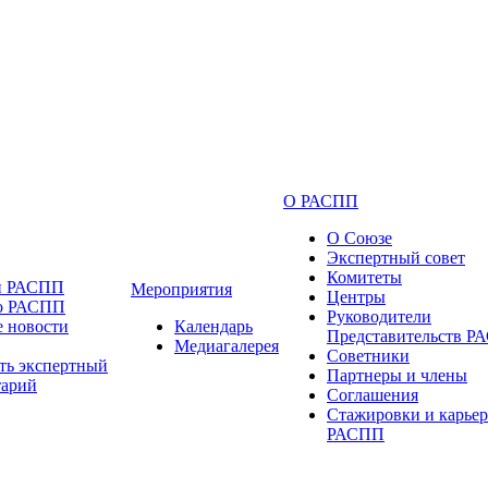
О РАСПП
О Союзе
Экспертный совет
Комитеты
и РАСПП
Мероприятия
Центры
 о РАСПП
Руководители
 новости
Календарь
Представительств 
Медиагалерея
Советники
ть экспертный
Партнеры и члены
тарий
Соглашения
Стажировки и карьер
РАСПП