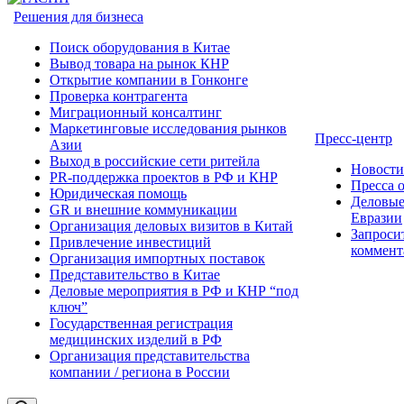
Решения для бизнеса
Поиск оборудования в Китае
Вывод товара на рынок КНР
Открытие компании в Гонконге
Проверка контрагента
Миграционный консалтинг
Маркетинговые исследования рынков
Пресс-центр
Азии
Выход в российские сети ритейла
Новост
PR-поддержка проектов в РФ и КНР
Пресса 
Юридическая помощь
Деловые
GR и внешние коммуникации
Евразии
Организация деловых визитов в Китай
Запроси
Привлечение инвестиций
коммент
Организация импортных поставок
Представительство в Китае
Деловые мероприятия в РФ и КНР “под
ключ”
Государственная регистрация
медицинских изделий в РФ
Организация представительства
компании / региона в России