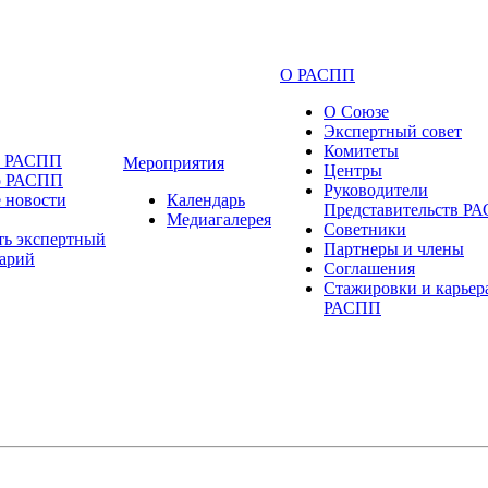
О РАСПП
О Союзе
Экспертный совет
Комитеты
и РАСПП
Мероприятия
Центры
о РАСПП
Руководители
 новости
Календарь
Представительств Р
Медиагалерея
Советники
ть экспертный
Партнеры и члены
арий
Соглашения
Стажировки и карьер
РАСПП