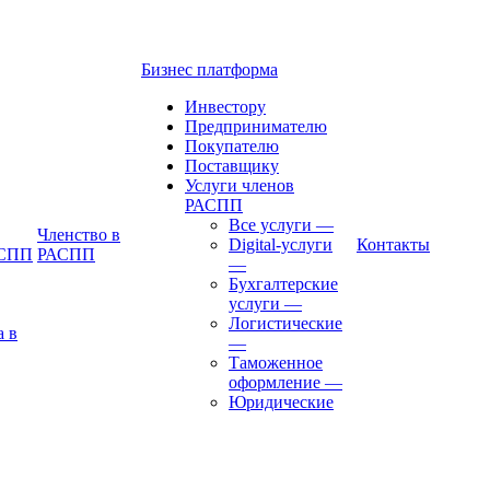
Бизнес платформа
Инвестору
Предпринимателю
Покупателю
Поставщику
Услуги членов
РАСПП
Все услуги
—
Членство в
Digital-услуги
Контакты
АСПП
РАСПП
—
Бухгалтерские
услуги
—
Логистические
а в
—
Таможенное
оформление
—
Юридические