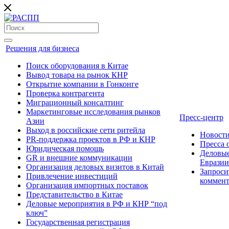
Решения для бизнеса
Поиск оборудования в Китае
Вывод товара на рынок КНР
Открытие компании в Гонконге
Проверка контрагента
Миграционный консалтинг
Маркетинговые исследования рынков
Пресс-центр
Азии
Выход в российские сети ритейла
Новост
PR-поддержка проектов в РФ и КНР
Пресса
Юридическая помощь
Деловые
GR и внешние коммуникации
Евразии
Организация деловых визитов в Китай
Запроси
Привлечение инвестиций
коммен
Организация импортных поставок
Представительство в Китае
Деловые мероприятия в РФ и КНР “под
ключ”
Государственная регистрация