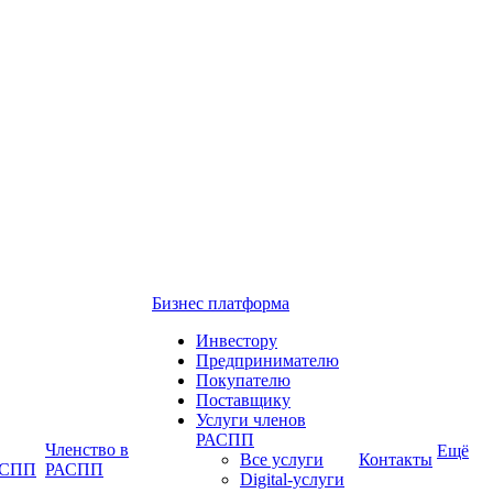
Бизнес платформа
Инвестору
Предпринимателю
Покупателю
Поставщику
Услуги членов
РАСПП
Членство в
Ещё
Все услуги
Контакты
РАСПП
РАСПП
Digital-услуги