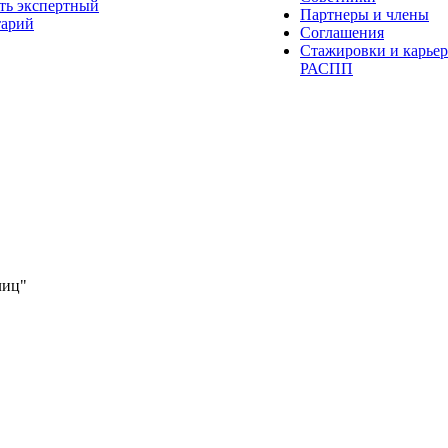
ть экспертный
Партнеры и члены
тарий
Соглашения
Стажировки и карьер
РАСПП
лиц"