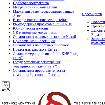
Проверка контрагента
Миграционный консалтинг
Маркетинговые исследования рынков
Пресс-центр
Азии
Выход в российские сети ритейла
Новост
PR-поддержка проектов в РФ и КНР
Пресса 
Юридическая помощь
Деловые
GR и внешние коммуникации
Евразии
Организация деловых визитов в Китай
Запроси
Привлечение инвестиций
коммент
Организация импортных поставок
Представительство в Китае
Деловые мероприятия в РФ и КНР “под
ключ”
Государственная регистрация
медицинских изделий в РФ
Организация представительства
компании / региона в России