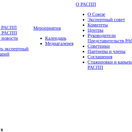
О РАСПП
О Союзе
Экспертный совет
Комитеты
и РАСПП
Мероприятия
Центры
о РАСПП
Руководители
 новости
Календарь
Представительств Р
Медиагалерея
Советники
ть экспертный
Партнеры и члены
арий
Соглашения
Стажировки и карьер
РАСПП