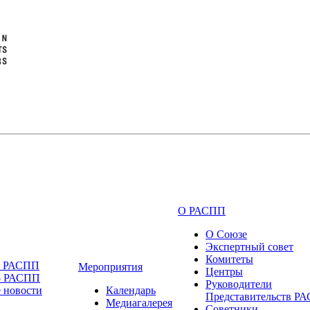
О РАСПП
О Союзе
Экспертный совет
Комитеты
и РАСПП
Мероприятия
Центры
о РАСПП
Руководители
 новости
Календарь
Представительств Р
Медиагалерея
Советники