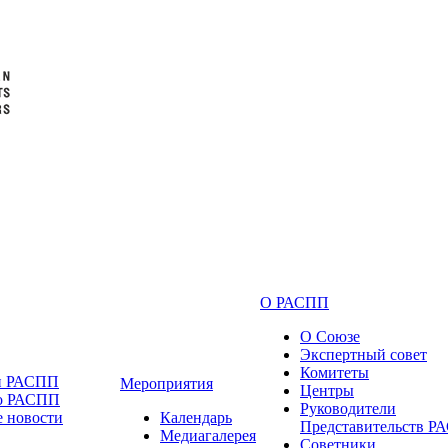
О РАСПП
О Союзе
Экспертный совет
Комитеты
и РАСПП
Мероприятия
Центры
 о РАСПП
Руководители
 новости
Календарь
Представительств 
Медиагалерея
Советники