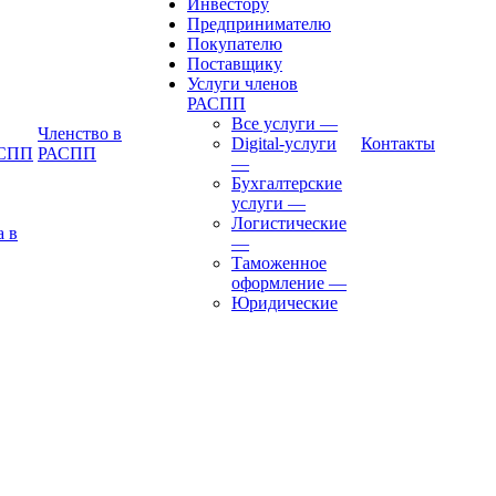
Инвестору
Предпринимателю
Покупателю
Поставщику
Услуги членов
РАСПП
Все услуги
—
Членство в
Digital-услуги
Контакты
АСПП
РАСПП
—
Бухгалтерские
услуги
—
Логистические
а в
—
Таможенное
оформление
—
Юридические