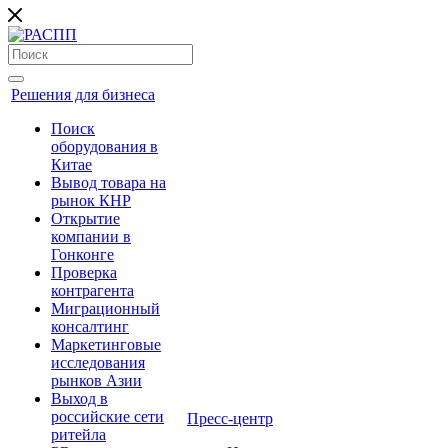
Решения для бизнеса
Поиск
оборудования в
Китае
Вывод товара на
рынок КНР
Открытие
компании в
Гонконге
Проверка
контрагента
Миграционный
консалтинг
Маркетинговые
исследования
рынков Азии
Выход в
российские сети
Пресс-центр
ритейла