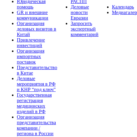
Юридическая
РАСПП
помощь
Деловые
Календарь
GR и внешние
новости
Медиагалер
коммуникации
Евразии
Организация
Запросить
деловых визитов в
экспертный
Китай
комментарий
Привлечение
инвестиций
Организация
импортных
поставок
Представительство
в Китае
Деловые
мероприятия в РФ
и КНР “под ключ”
Государственная
регистрация
медицинских
изделий в РФ
Организация
представительства
компании /
региона в России