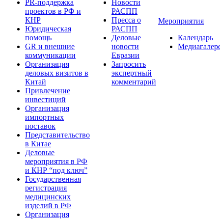
PR-поддержка
Новости
проектов в РФ и
РАСПП
КНР
Пресса о
Мероприятия
Юридическая
РАСПП
помощь
Деловые
Календарь
GR и внешние
новости
Медиагалер
коммуникации
Евразии
Организация
Запросить
деловых визитов в
экспертный
Китай
комментарий
Привлечение
инвестиций
Организация
импортных
поставок
Представительство
в Китае
Деловые
мероприятия в РФ
и КНР “под ключ”
Государственная
регистрация
медицинских
изделий в РФ
Организация