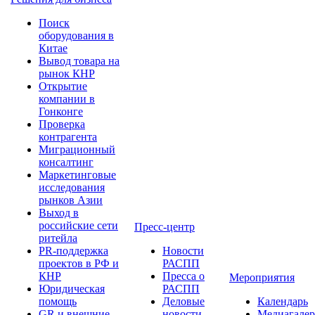
Поиск
оборудования в
Китае
Вывод товара на
рынок КНР
Открытие
компании в
Гонконге
Проверка
контрагента
Миграционный
консалтинг
Маркетинговые
исследования
рынков Азии
Выход в
российские сети
Пресс-центр
ритейла
PR-поддержка
Новости
проектов в РФ и
РАСПП
КНР
Пресса о
Мероприятия
Юридическая
РАСПП
помощь
Деловые
Календарь
GR и внешние
новости
Медиагалер