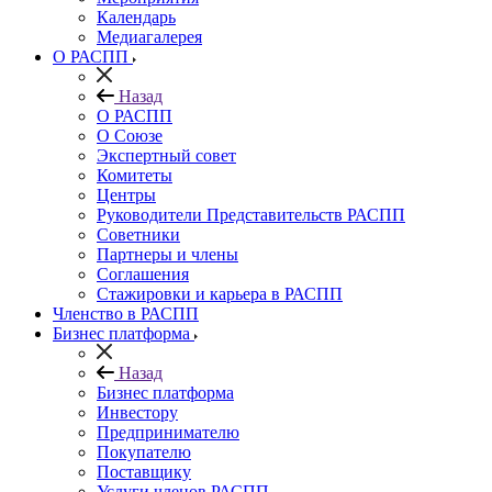
Календарь
Медиагалерея
О РАСПП
Назад
О РАСПП
О Союзе
Экспертный совет
Комитеты
Центры
Руководители Представительств РАСПП
Советники
Партнеры и члены
Соглашения
Стажировки и карьера в РАСПП
Членство в РАСПП
Бизнес платформа
Назад
Бизнес платформа
Инвестору
Предпринимателю
Покупателю
Поставщику
Услуги членов РАСПП