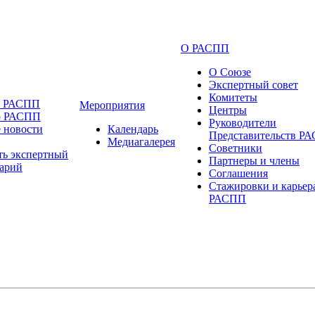
О РАСПП
О Союзе
Экспертный совет
Комитеты
и РАСПП
Мероприятия
Центры
о РАСПП
Руководители
 новости
Календарь
Представительств Р
Медиагалерея
Советники
ть экспертный
Партнеры и члены
арий
Соглашения
Стажировки и карьер
РАСПП