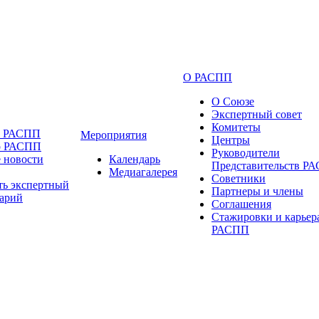
О РАСПП
О Союзе
Экспертный совет
Комитеты
и РАСПП
Мероприятия
Центры
о РАСПП
Руководители
 новости
Календарь
Представительств Р
Медиагалерея
Советники
ть экспертный
Партнеры и члены
арий
Соглашения
Стажировки и карьер
РАСПП