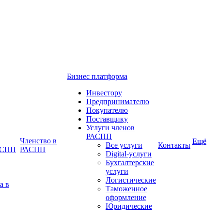
Бизнес платформа
Инвестору
Предпринимателю
Покупателю
Поставщику
Услуги членов
РАСПП
Членство в
Ещё
Все услуги
Контакты
РАСПП
РАСПП
Digital-услуги
Бухгалтерские
услуги
Логистические
а в
Таможенное
оформление
Юридические