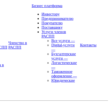
Бизнес платформа
Инвестору
Предпринимателю
Покупателю
Поставщику
Услуги членов
РАСПП
Все услуги
—
Членство в
Digital-услуги
Контакты
АСПП
РАСПП
—
Бухгалтерские
услуги
—
Логистические
а в
—
Таможенное
оформление
—
Юридические