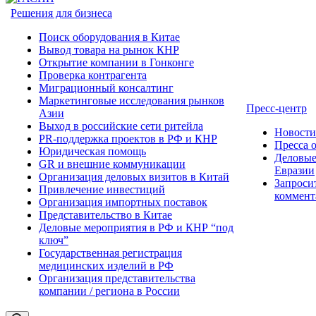
Решения для бизнеса
Поиск оборудования в Китае
Вывод товара на рынок КНР
Открытие компании в Гонконге
Проверка контрагента
Миграционный консалтинг
Маркетинговые исследования рынков
Пресс-центр
Азии
Выход в российские сети ритейла
Новост
PR-поддержка проектов в РФ и КНР
Пресса 
Юридическая помощь
Деловые
GR и внешние коммуникации
Евразии
Организация деловых визитов в Китай
Запроси
Привлечение инвестиций
коммент
Организация импортных поставок
Представительство в Китае
Деловые мероприятия в РФ и КНР “под
ключ”
Государственная регистрация
медицинских изделий в РФ
Организация представительства
компании / региона в России