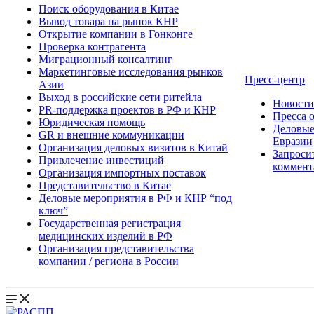
Поиск оборудования в Китае
Вывод товара на рынок КНР
Открытие компании в Гонконге
Проверка контрагента
Миграционный консалтинг
Маркетинговые исследования рынков
Пресс-центр
Азии
Выход в российские сети ритейла
Новост
PR-поддержка проектов в РФ и КНР
Пресса 
Юридическая помощь
Деловые
GR и внешние коммуникации
Евразии
Организация деловых визитов в Китай
Запроси
Привлечение инвестиций
коммент
Организация импортных поставок
Представительство в Китае
Деловые мероприятия в РФ и КНР “под
ключ”
Государственная регистрация
медицинских изделий в РФ
Организация представительства
компании / региона в России