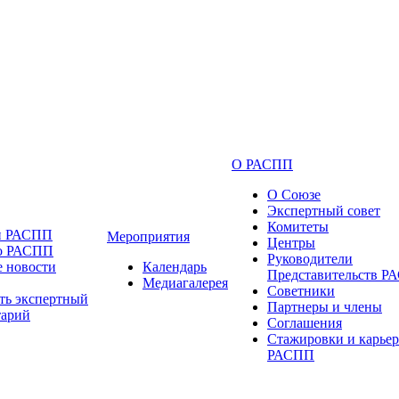
О РАСПП
О Союзе
Экспертный совет
Комитеты
и РАСПП
Мероприятия
Центры
 о РАСПП
Руководители
 новости
Календарь
Представительств 
Медиагалерея
Советники
ть экспертный
Партнеры и члены
тарий
Соглашения
Стажировки и карьер
РАСПП