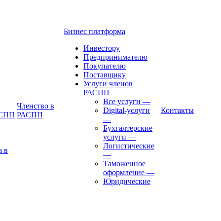
Бизнес платформа
Инвестору
Предпринимателю
Покупателю
Поставщику
Услуги членов
РАСПП
Все услуги
—
Членство в
Digital-услуги
Контакты
АСПП
РАСПП
—
Бухгалтерские
услуги
—
Логистические
а в
—
Таможенное
оформление
—
Юридические