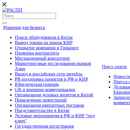
Решения для бизнеса
Поиск оборудования в Китае
Вывод товара на рынок КНР
Открытие компании в Гонконге
Проверка контрагента
Миграционный консалтинг
Маркетинговые исследования рынков
Пресс-центр
Азии
Выход в российские сети ритейла
Новост
PR-поддержка проектов в РФ и КНР
Пресса
Юридическая помощь
Деловые
GR и внешние коммуникации
Евразии
Организация деловых визитов в Китай
Запроси
Привлечение инвестиций
коммен
Организация импортных поставок
Представительство в Китае
Деловые мероприятия в РФ и КНР “под
ключ”
Государственная регистрация