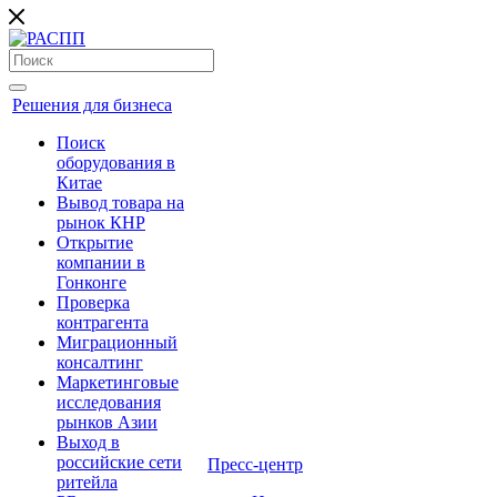
Решения для бизнеса
Поиск
оборудования в
Китае
Вывод товара на
рынок КНР
Открытие
компании в
Гонконге
Проверка
контрагента
Миграционный
консалтинг
Маркетинговые
исследования
рынков Азии
Выход в
российские сети
Пресс-центр
ритейла