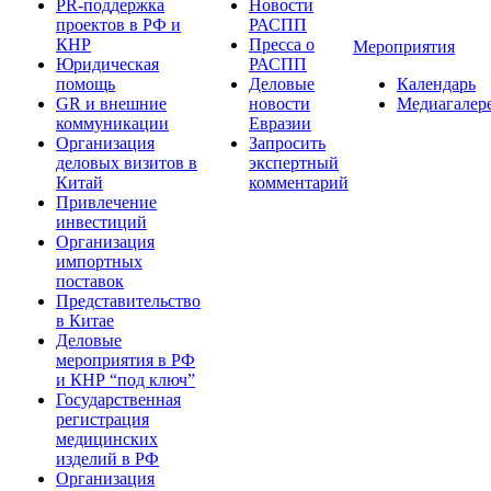
PR-поддержка
Новости
проектов в РФ и
РАСПП
КНР
Пресса о
Мероприятия
Юридическая
РАСПП
помощь
Деловые
Календарь
GR и внешние
новости
Медиагалер
коммуникации
Евразии
Организация
Запросить
деловых визитов в
экспертный
Китай
комментарий
Привлечение
инвестиций
Организация
импортных
поставок
Представительство
в Китае
Деловые
мероприятия в РФ
и КНР “под ключ”
Государственная
регистрация
медицинских
изделий в РФ
Организация