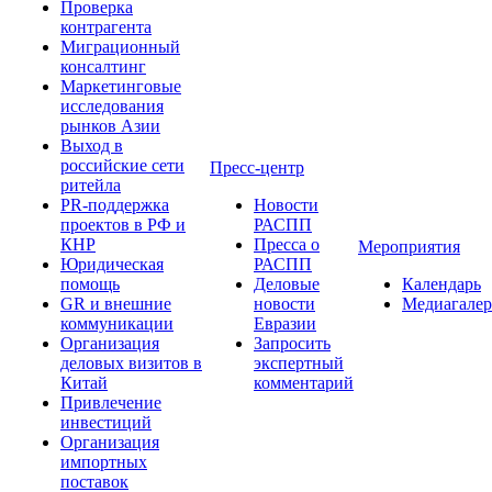
Проверка
контрагента
Миграционный
консалтинг
Маркетинговые
исследования
рынков Азии
Выход в
российские сети
Пресс-центр
ритейла
PR-поддержка
Новости
проектов в РФ и
РАСПП
КНР
Пресса о
Мероприятия
Юридическая
РАСПП
помощь
Деловые
Календарь
GR и внешние
новости
Медиагалер
коммуникации
Евразии
Организация
Запросить
деловых визитов в
экспертный
Китай
комментарий
Привлечение
инвестиций
Организация
импортных
поставок