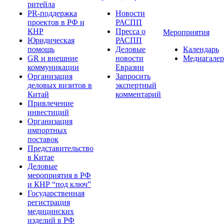
ритейла
PR-поддержка
Новости
проектов в РФ и
РАСПП
КНР
Пресса о
Мероприятия
Юридическая
РАСПП
помощь
Деловые
Календарь
GR и внешние
новости
Медиагалер
коммуникации
Евразии
Организация
Запросить
деловых визитов в
экспертный
Китай
комментарий
Привлечение
инвестиций
Организация
импортных
поставок
Представительство
в Китае
Деловые
мероприятия в РФ
и КНР “под ключ”
Государственная
регистрация
медицинских
изделий в РФ