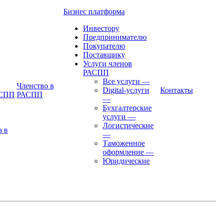
Бизнес платформа
Инвестору
Предпринимателю
Покупателю
Поставщику
Услуги членов
РАСПП
Все услуги
—
Членство в
Digital-услуги
Контакты
АСПП
РАСПП
—
Бухгалтерские
услуги
—
Логистические
а в
—
Таможенное
оформление
—
Юридические