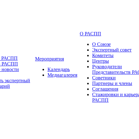
О РАСПП
О Союзе
Экспертный совет
Комитеты
и РАСПП
Мероприятия
Центры
о РАСПП
Руководители
 новости
Календарь
Представительств Р
Медиагалерея
Советники
ть экспертный
Партнеры и члены
арий
Соглашения
Стажировки и карьер
РАСПП