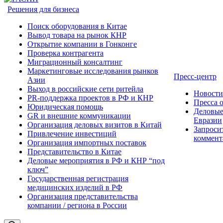
Решения для бизнеса
Поиск оборудования в Китае
Вывод товара на рынок КНР
Открытие компании в Гонконге
Проверка контрагента
Миграционный консалтинг
Маркетинговые исследования рынков
Пресс-центр
Азии
Выход в российские сети ритейла
Новост
PR-поддержка проектов в РФ и КНР
Пресса 
Юридическая помощь
Деловые
GR и внешние коммуникации
Евразии
Организация деловых визитов в Китай
Запроси
Привлечение инвестиций
коммент
Организация импортных поставок
Представительство в Китае
Деловые мероприятия в РФ и КНР “под
ключ”
Государственная регистрация
медицинских изделий в РФ
Организация представительства
компании / региона в России