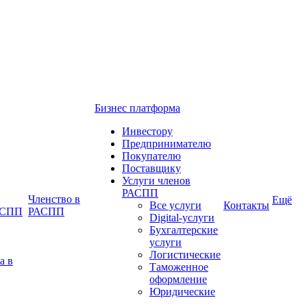
Бизнес платформа
Инвестору
Предпринимателю
Покупателю
Поставщику
Услуги членов
РАСПП
Членство в
Ещё
Все услуги
Контакты
РАСПП
РАСПП
Digital-услуги
Бухгалтерские
услуги
Логистические
а в
Таможенное
оформление
Юридические