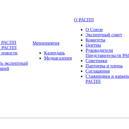
О РАСПП
О Союзе
Экспертный совет
Комитеты
и РАСПП
Мероприятия
Центры
о РАСПП
Руководители
 новости
Календарь
Представительств Р
Медиагалерея
Советники
ть экспертный
Партнеры и члены
арий
Соглашения
Стажировки и карьер
РАСПП