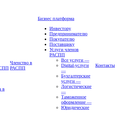
Бизнес платформа
Инвестору
Предпринимателю
Покупателю
Поставщику
Услуги членов
РАСПП
Все услуги
—
Членство в
Digital-услуги
Контакты
АСПП
РАСПП
—
Бухгалтерские
услуги
—
Логистические
а в
—
Таможенное
оформление
—
Юридические