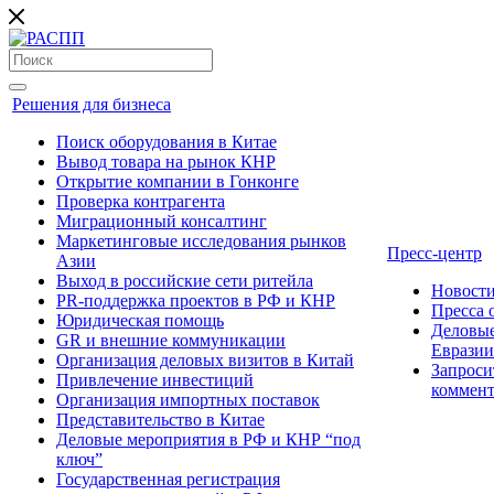
Решения для бизнеса
Поиск оборудования в Китае
Вывод товара на рынок КНР
Открытие компании в Гонконге
Проверка контрагента
Миграционный консалтинг
Маркетинговые исследования рынков
Пресс-центр
Азии
Выход в российские сети ритейла
Новост
PR-поддержка проектов в РФ и КНР
Пресса
Юридическая помощь
Деловые
GR и внешние коммуникации
Евразии
Организация деловых визитов в Китай
Запроси
Привлечение инвестиций
коммен
Организация импортных поставок
Представительство в Китае
Деловые мероприятия в РФ и КНР “под
ключ”
Государственная регистрация