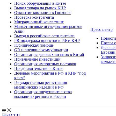
Поиск оборудования в Китае
Вывод товара на рынок КНР
Открытие компании в Гонконге
Проверка контрагента
Миграционный консалтинг
Маркетинговые исследования рынков
Пресс-центр
Азии
Выход в российские сети ритейла
Новост
PR-поддержка проектов в РФ и КНР
Пресса 
Юридическая помощь
Деловые
GR и внешние коммуникации
Евразии
Организация деловых визитов в Китай
Запроси
Привлечение инвестиций
коммент
Организация импортных поставок
Представительство в Китае
Деловые мероприятия в РФ и КНР “под
ключ”
Государственная регистрация
медицинских изделий в РФ
Организация представительства
компании / региона в России