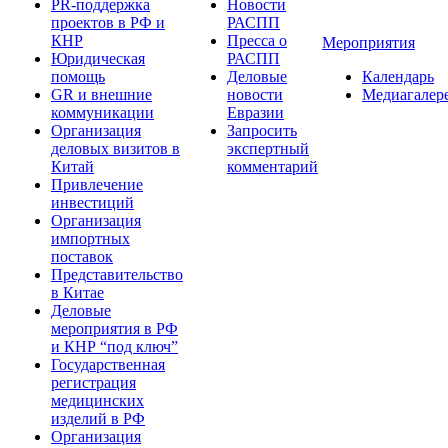
PR-поддержка
Новости
проектов в РФ и
РАСПП
КНР
Пресса о
Мероприятия
Юридическая
РАСПП
помощь
Деловые
Календарь
GR и внешние
новости
Медиагалер
коммуникации
Евразии
Организация
Запросить
деловых визитов в
экспертный
Китай
комментарий
Привлечение
инвестиций
Организация
импортных
поставок
Представительство
в Китае
Деловые
мероприятия в РФ
и КНР “под ключ”
Государственная
регистрация
медицинских
изделий в РФ
Организация