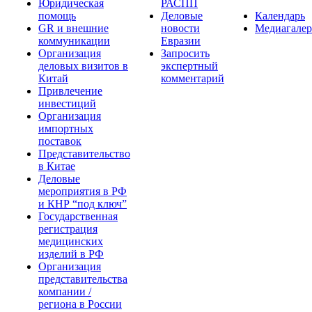
Юридическая
РАСПП
помощь
Деловые
Календарь
GR и внешние
новости
Медиагалер
коммуникации
Евразии
Организация
Запросить
деловых визитов в
экспертный
Китай
комментарий
Привлечение
инвестиций
Организация
импортных
поставок
Представительство
в Китае
Деловые
мероприятия в РФ
и КНР “под ключ”
Государственная
регистрация
медицинских
изделий в РФ
Организация
представительства
компании /
региона в России