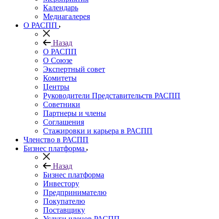
Календарь
Медиагалерея
О РАСПП
Назад
О РАСПП
О Союзе
Экспертный совет
Комитеты
Центры
Руководители Представительств РАСПП
Советники
Партнеры и члены
Соглашения
Стажировки и карьера в РАСПП
Членство в РАСПП
Бизнес платформа
Назад
Бизнес платформа
Инвестору
Предпринимателю
Покупателю
Поставщику
Услуги членов РАСПП