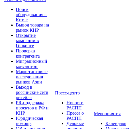
Поиск
оборудования в
Китае
Вывод товара на
рынок КНР
Открытие
компании в
Гонконге
Проверка
контрагента
Миграционный
консалтинг
Маркетинговые
исследования
рынков Азии
Выход в
российские сети
Пресс-центр
ритейла
PR-поддержка
Новости
проектов в РФ и
РАСПП
КНР
Пресса о
Мероприятия
Юридическая
РАСПП
помощь
Деловые
Календарь
GR и внешние
новости
Медиагалер