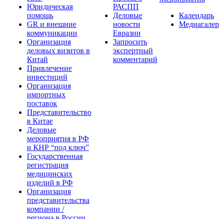
Юридическая
РАСПП
помощь
Деловые
Календарь
GR и внешние
новости
Медиагалер
коммуникации
Евразии
Организация
Запросить
деловых визитов в
экспертный
Китай
комментарий
Привлечение
инвестиций
Организация
импортных
поставок
Представительство
в Китае
Деловые
мероприятия в РФ
и КНР “под ключ”
Государственная
регистрация
медицинских
изделий в РФ
Организация
представительства
компании /
региона в России