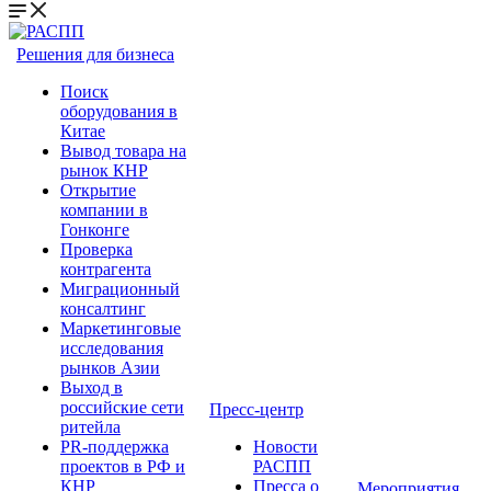
Решения для бизнеса
Поиск
оборудования в
Китае
Вывод товара на
рынок КНР
Открытие
компании в
Гонконге
Проверка
контрагента
Миграционный
консалтинг
Маркетинговые
исследования
рынков Азии
Выход в
российские сети
Пресс-центр
ритейла
PR-поддержка
Новости
проектов в РФ и
РАСПП
КНР
Пресса о
Мероприятия