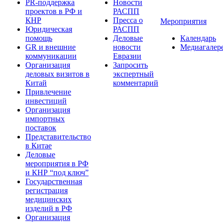
PR-поддержка
Новости
проектов в РФ и
РАСПП
КНР
Пресса о
Мероприятия
Юридическая
РАСПП
помощь
Деловые
Календарь
GR и внешние
новости
Медиагалер
коммуникации
Евразии
Организация
Запросить
деловых визитов в
экспертный
Китай
комментарий
Привлечение
инвестиций
Организация
импортных
поставок
Представительство
в Китае
Деловые
мероприятия в РФ
и КНР “под ключ”
Государственная
регистрация
медицинских
изделий в РФ
Организация