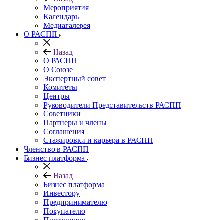
Мероприятия
Календарь
Медиагалерея
О РАСПП
Назад
О РАСПП
О Союзе
Экспертный совет
Комитеты
Центры
Руководители Представительств РАСПП
Советники
Партнеры и члены
Соглашения
Стажировки и карьера в РАСПП
Членство в РАСПП
Бизнес платформа
Назад
Бизнес платформа
Инвестору
Предпринимателю
Покупателю
Поставщику