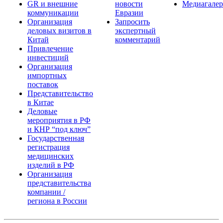
GR и внешние
новости
Медиагалер
коммуникации
Евразии
Организация
Запросить
деловых визитов в
экспертный
Китай
комментарий
Привлечение
инвестиций
Организация
импортных
поставок
Представительство
в Китае
Деловые
мероприятия в РФ
и КНР “под ключ”
Государственная
регистрация
медицинских
изделий в РФ
Организация
представительства
компании /
региона в России