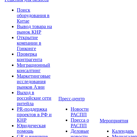
Поиск
оборудования в
Китае
Вывод товара на
рынок КНР
Открытие
компании в
Гонконге
Проверка
контрагента
Миграционный
консалтинг
Маркетинговые
исследования
рынков Азии
Выход в
российские сети
Пресс-центр
ритейла
PR-поддержка
Новости
проектов в РФ и
РАСПП
КНР
Пресса о
Мероприятия
Юридическая
РАСПП
помощь
Деловые
Календарь
GR и внешние
новости
Медиагалер