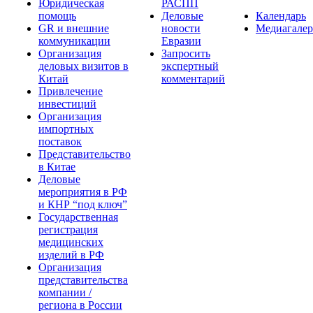
Юридическая
РАСПП
помощь
Деловые
Календарь
GR и внешние
новости
Медиагалер
коммуникации
Евразии
Организация
Запросить
деловых визитов в
экспертный
Китай
комментарий
Привлечение
инвестиций
Организация
импортных
поставок
Представительство
в Китае
Деловые
мероприятия в РФ
и КНР “под ключ”
Государственная
регистрация
медицинских
изделий в РФ
Организация
представительства
компании /
региона в России