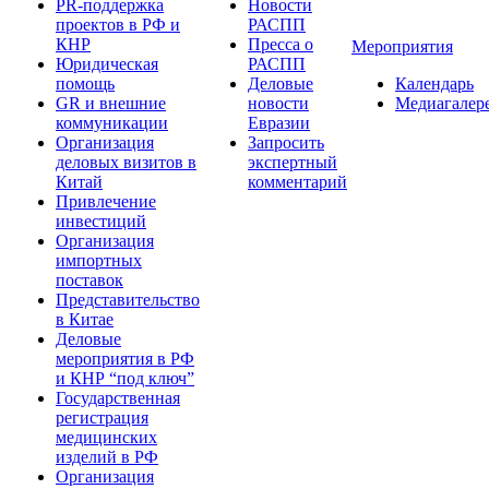
PR-поддержка
Новости
проектов в РФ и
РАСПП
КНР
Пресса о
Мероприятия
Юридическая
РАСПП
помощь
Деловые
Календарь
GR и внешние
новости
Медиагалер
коммуникации
Евразии
Организация
Запросить
деловых визитов в
экспертный
Китай
комментарий
Привлечение
инвестиций
Организация
импортных
поставок
Представительство
в Китае
Деловые
мероприятия в РФ
и КНР “под ключ”
Государственная
регистрация
медицинских
изделий в РФ
Организация