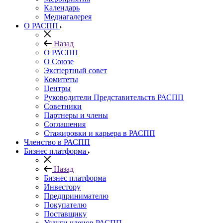
Календарь
Медиагалерея
О РАСПП
Назад
О РАСПП
О Союзе
Экспертный совет
Комитеты
Центры
Руководители Представительств РАСПП
Советники
Партнеры и члены
Соглашения
Стажировки и карьера в РАСПП
Членство в РАСПП
Бизнес платформа
Назад
Бизнес платформа
Инвестору
Предпринимателю
Покупателю
Поставщику
Услуги членов РАСПП