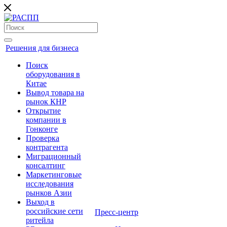
Решения для бизнеса
Поиск
оборудования в
Китае
Вывод товара на
рынок КНР
Открытие
компании в
Гонконге
Проверка
контрагента
Миграционный
консалтинг
Маркетинговые
исследования
рынков Азии
Выход в
российские сети
Пресс-центр
ритейла