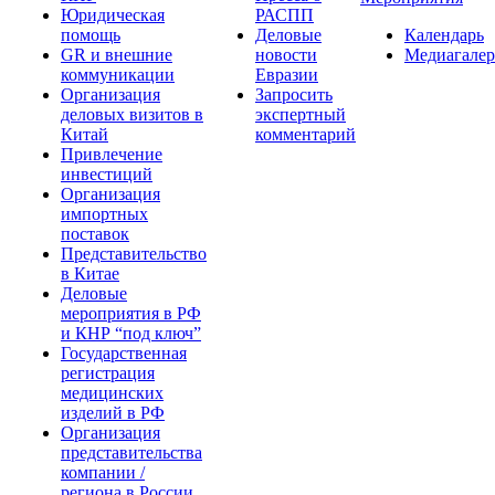
Юридическая
РАСПП
помощь
Деловые
Календарь
GR и внешние
новости
Медиагалер
коммуникации
Евразии
Организация
Запросить
деловых визитов в
экспертный
Китай
комментарий
Привлечение
инвестиций
Организация
импортных
поставок
Представительство
в Китае
Деловые
мероприятия в РФ
и КНР “под ключ”
Государственная
регистрация
медицинских
изделий в РФ
Организация
представительства
компании /
региона в России