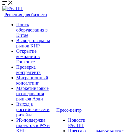
Решения для бизнеса
Поиск
оборудования в
Китае
Вывод товара на
рынок КНР
Открытие
компании в
Гонконге
Проверка
контрагента
Миграционный
консалтинг
Маркетинговые
исследования
рынков Азии
Выход в
российские сети
Пресс-центр
ритейла
PR-поддержка
Новости
проектов в РФ и
РАСПП
КНР
Пресса о
Мероприятия