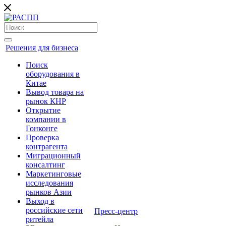
Решения для бизнеса
Поиск
оборудования в
Китае
Вывод товара на
рынок КНР
Открытие
компании в
Гонконге
Проверка
контрагента
Миграционный
консалтинг
Маркетинговые
исследования
рынков Азии
Выход в
российские сети
Пресс-центр
ритейла