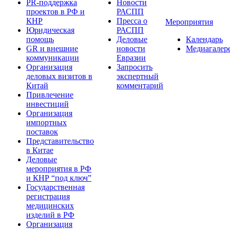
PR-поддержка
Новости
проектов в РФ и
РАСПП
КНР
Пресса о
Мероприятия
Юридическая
РАСПП
помощь
Деловые
Календарь
GR и внешние
новости
Медиагалер
коммуникации
Евразии
Организация
Запросить
деловых визитов в
экспертный
Китай
комментарий
Привлечение
инвестиций
Организация
импортных
поставок
Представительство
в Китае
Деловые
мероприятия в РФ
и КНР “под ключ”
Государственная
регистрация
медицинских
изделий в РФ
Организация