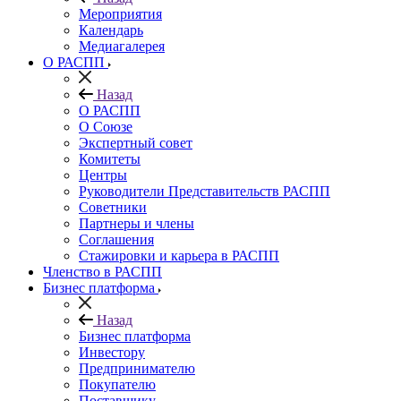
Мероприятия
Календарь
Медиагалерея
О РАСПП
Назад
О РАСПП
О Союзе
Экспертный совет
Комитеты
Центры
Руководители Представительств РАСПП
Советники
Партнеры и члены
Соглашения
Стажировки и карьера в РАСПП
Членство в РАСПП
Бизнес платформа
Назад
Бизнес платформа
Инвестору
Предпринимателю
Покупателю
Поставщику