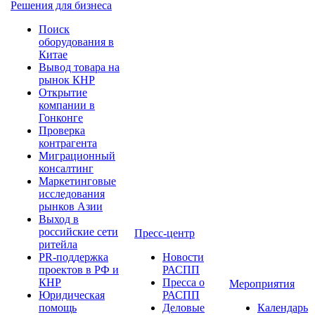
Решения для бизнеса
Поиск
оборудования в
Китае
Вывод товара на
рынок КНР
Открытие
компании в
Гонконге
Проверка
контрагента
Миграционный
консалтинг
Маркетинговые
исследования
рынков Азии
Выход в
российские сети
Пресс-центр
ритейла
PR-поддержка
Новости
проектов в РФ и
РАСПП
КНР
Пресса о
Мероприятия
Юридическая
РАСПП
помощь
Деловые
Календарь