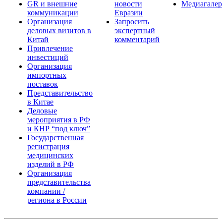
GR и внешние
новости
Медиагалер
коммуникации
Евразии
Организация
Запросить
деловых визитов в
экспертный
Китай
комментарий
Привлечение
инвестиций
Организация
импортных
поставок
Представительство
в Китае
Деловые
мероприятия в РФ
и КНР “под ключ”
Государственная
регистрация
медицинских
изделий в РФ
Организация
представительства
компании /
региона в России