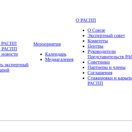
О РАСПП
О Союзе
Экспертный совет
Комитеты
и РАСПП
Мероприятия
Центры
о РАСПП
Руководители
 новости
Календарь
Представительств Р
Медиагалерея
Советники
ть экспертный
Партнеры и члены
арий
Соглашения
Стажировки и карьер
РАСПП