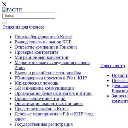
Решения для бизнеса
Поиск оборудования в Китае
Вывод товара на рынок КНР
Открытие компании в Гонконге
Проверка контрагента
Миграционный консалтинг
Маркетинговые исследования рынков
Пресс-центр
Азии
Выход в российские сети ритейла
Новост
PR-поддержка проектов в РФ и КНР
Пресса
Юридическая помощь
Деловые
GR и внешние коммуникации
Евразии
Организация деловых визитов в Китай
Запроси
Привлечение инвестиций
коммен
Организация импортных поставок
Представительство в Китае
Деловые мероприятия в РФ и КНР “под
ключ”
Государственная регистрация