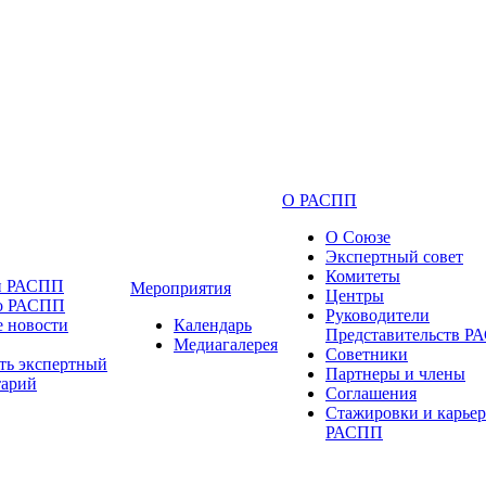
О РАСПП
О Союзе
Экспертный совет
Комитеты
и РАСПП
Мероприятия
Центры
 о РАСПП
Руководители
 новости
Календарь
Представительств 
Медиагалерея
Советники
ть экспертный
Партнеры и члены
тарий
Соглашения
Стажировки и карьер
РАСПП