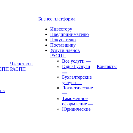
Бизнес платформа
Инвестору
Предпринимателю
Покупателю
Поставщику
Услуги членов
РАСПП
Все услуги
—
Членство в
Digital-услуги
Контакты
АСПП
РАСПП
—
Бухгалтерские
услуги
—
Логистические
а в
—
Таможенное
оформление
—
Юридические