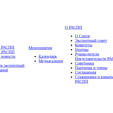
О РАСПП
О Союзе
Экспертный совет
Комитеты
и РАСПП
Мероприятия
Центры
о РАСПП
Руководители
 новости
Календарь
Представительств Р
Медиагалерея
Советники
ть экспертный
Партнеры и члены
арий
Соглашения
Стажировки и карьер
РАСПП