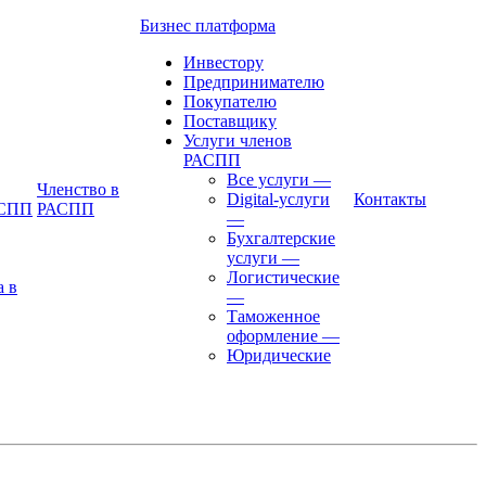
Бизнес платформа
Инвестору
Предпринимателю
Покупателю
Поставщику
Услуги членов
РАСПП
Все услуги
—
Членство в
Digital-услуги
Контакты
АСПП
РАСПП
—
Бухгалтерские
услуги
—
Логистические
а в
—
Таможенное
оформление
—
Юридические