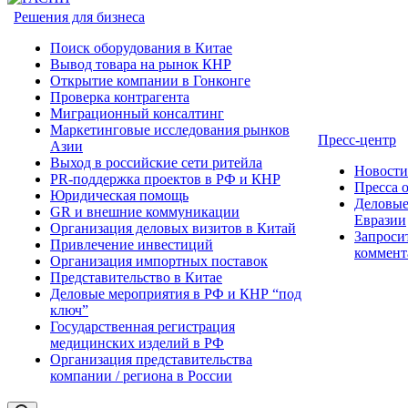
Решения для бизнеса
Поиск оборудования в Китае
Вывод товара на рынок КНР
Открытие компании в Гонконге
Проверка контрагента
Миграционный консалтинг
Маркетинговые исследования рынков
Пресс-центр
Азии
Выход в российские сети ритейла
Новост
PR-поддержка проектов в РФ и КНР
Пресса 
Юридическая помощь
Деловые
GR и внешние коммуникации
Евразии
Организация деловых визитов в Китай
Запроси
Привлечение инвестиций
коммент
Организация импортных поставок
Представительство в Китае
Деловые мероприятия в РФ и КНР “под
ключ”
Государственная регистрация
медицинских изделий в РФ
Организация представительства
компании / региона в России