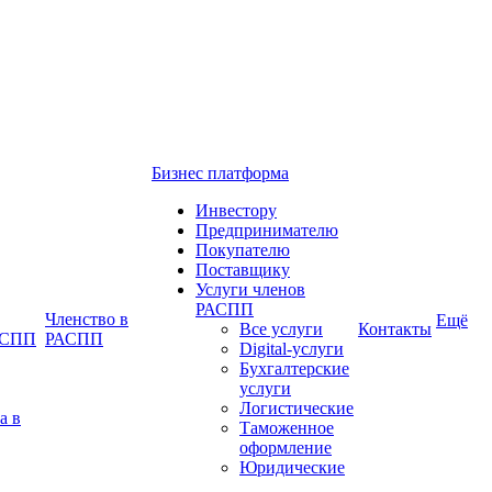
Бизнес платформа
Инвестору
Предпринимателю
Покупателю
Поставщику
Услуги членов
РАСПП
Членство в
Ещё
Все услуги
Контакты
РАСПП
РАСПП
Digital-услуги
Бухгалтерские
услуги
Логистические
а в
Таможенное
оформление
Юридические