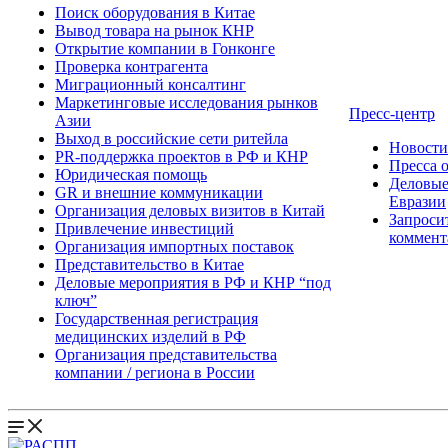
Поиск оборудования в Китае
Вывод товара на рынок КНР
Открытие компании в Гонконге
Проверка контрагента
Миграционный консалтинг
Маркетинговые исследования рынков
Пресс-центр
Азии
Выход в российские сети ритейла
Новост
PR-поддержка проектов в РФ и КНР
Пресса 
Юридическая помощь
Деловые
GR и внешние коммуникации
Евразии
Организация деловых визитов в Китай
Запроси
Привлечение инвестиций
коммент
Организация импортных поставок
Представительство в Китае
Деловые мероприятия в РФ и КНР “под
ключ”
Государственная регистрация
медицинских изделий в РФ
Организация представительства
компании / региона в России