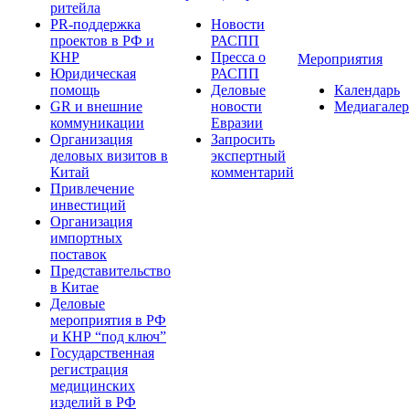
ритейла
PR-поддержка
Новости
проектов в РФ и
РАСПП
КНР
Пресса о
Мероприятия
Юридическая
РАСПП
помощь
Деловые
Календарь
GR и внешние
новости
Медиагалер
коммуникации
Евразии
Организация
Запросить
деловых визитов в
экспертный
Китай
комментарий
Привлечение
инвестиций
Организация
импортных
поставок
Представительство
в Китае
Деловые
мероприятия в РФ
и КНР “под ключ”
Государственная
регистрация
медицинских
изделий в РФ