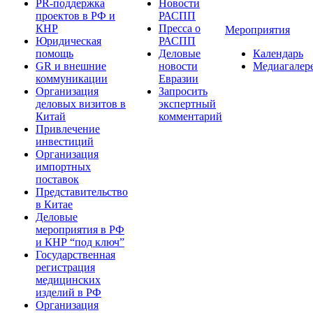
PR-поддержка
Новости
проектов в РФ и
РАСПП
КНР
Пресса о
Мероприятия
Юридическая
РАСПП
помощь
Деловые
Календарь
GR и внешние
новости
Медиагалер
коммуникации
Евразии
Организация
Запросить
деловых визитов в
экспертный
Китай
комментарий
Привлечение
инвестиций
Организация
импортных
поставок
Представительство
в Китае
Деловые
мероприятия в РФ
и КНР “под ключ”
Государственная
регистрация
медицинских
изделий в РФ
Организация