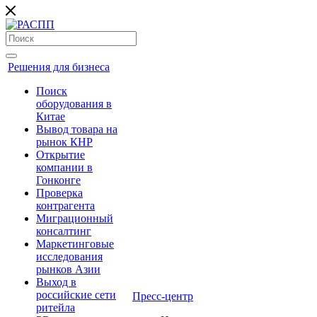
Решения для бизнеса
Поиск
оборудования в
Китае
Вывод товара на
рынок КНР
Открытие
компании в
Гонконге
Проверка
контрагента
Миграционный
консалтинг
Маркетинговые
исследования
рынков Азии
Выход в
российские сети
Пресс-центр
ритейла