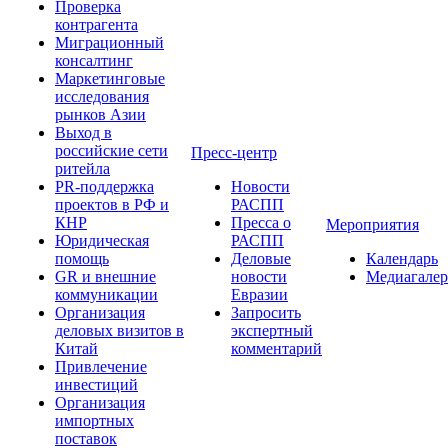
Проверка
контрагента
Миграционный
консалтинг
Маркетинговые
исследования
рынков Азии
Выход в
российские сети
Пресс-центр
ритейла
PR-поддержка
Новости
проектов в РФ и
РАСПП
КНР
Пресса о
Мероприятия
Юридическая
РАСПП
помощь
Деловые
Календарь
GR и внешние
новости
Медиагалер
коммуникации
Евразии
Организация
Запросить
деловых визитов в
экспертный
Китай
комментарий
Привлечение
инвестиций
Организация
импортных
поставок