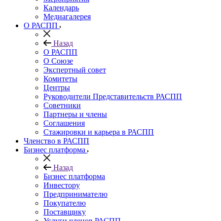
Календарь
Медиагалерея
О РАСПП
Назад
О РАСПП
О Союзе
Экспертный совет
Комитеты
Центры
Руководители Представительств РАСПП
Советники
Партнеры и члены
Соглашения
Стажировки и карьера в РАСПП
Членство в РАСПП
Бизнес платформа
Назад
Бизнес платформа
Инвестору
Предпринимателю
Покупателю
Поставщику
Услуги членов РАСПП