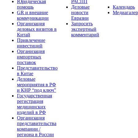
Юридическая
РАСПП
помощь
Деловые
Календарь
GR и внешние
новости
Медиагалер
коммуникации
Евразии
Организация
Запросить
деловых визитов в
экспертный
Китай
комментарий
Привлечение
инвестиций
Организация
импортных
поставок
Представительство
в Китае
Деловые
мероприятия в РФ
и КНР “под ключ”
Государственная
регистрация
медицинских
изделий в РФ
Организация
представительства
компании /
региона в России