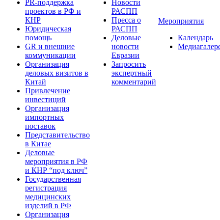
PR-поддержка
Новости
проектов в РФ и
РАСПП
КНР
Пресса о
Мероприятия
Юридическая
РАСПП
помощь
Деловые
Календарь
GR и внешние
новости
Медиагалер
коммуникации
Евразии
Организация
Запросить
деловых визитов в
экспертный
Китай
комментарий
Привлечение
инвестиций
Организация
импортных
поставок
Представительство
в Китае
Деловые
мероприятия в РФ
и КНР “под ключ”
Государственная
регистрация
медицинских
изделий в РФ
Организация