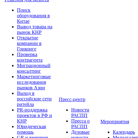
Поиск
оборудования в
Китае
Вывод товара на
рынок КНР
Открытие
компании в
Гонконге
Проверка
контрагента
Миграционный
консалтинг
Маркетинговые
исследования
рынков Азии
Выход в
российские сети
Пресс-центр
ритейла
PR-поддержка
Новости
проектов в РФ и
РАСПП
КНР
Пресса о
Мероприятия
Юридическая
РАСПП
помощь
Деловые
Календарь
GR и внешние
новости
Медиагалер